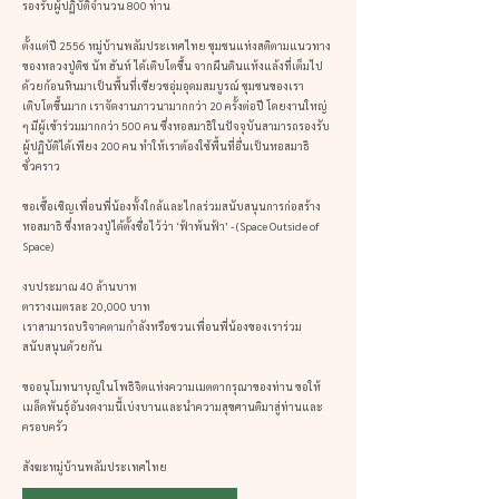
รองรับผู้ปฏิบัติจำนวน 800 ท่าน
ตั้งแต่ปี 2556 หมู่บ้านพลัมประเทศไทย ชุมชนแห่งสติตามแนวทาง
ของหลวงปู่ติช นัท ฮันห์ ได้เติบโตขึ้น จากผืนดินแห้งแล้งที่เต็มไป
ด้วยก้อนหินมาเป็นพื้นที่เขียวชอุ่มอุดมสมบูรณ์ ชุมชนของเรา
เติบโตขึ้นมาก เราจัดงานภาวนามากกว่า 20 ครั้งต่อปี โดยงานใหญ่
ๆ มีผู้เข้าร่วมมากกว่า 500 คน ซึ่งหอสมาธิในปัจจุบันสามารถรองรับ
ผู้ปฏิบัติได้เพียง 200 คน ทำให้เราต้องใช้พื้นที่อื่นเป็นหอสมาธิ
ชั่วคราว
ขอเชื้อเชิญเพื่อนพี่น้องทั้งใกล้และไกลร่วมสนับสนุนการก่อสร้าง
หอสมาธิ ซึ่งหลวงปู่ได้ตั้งชื่อไว้ว่า ‘ฟ้าพ้นฟ้า’ - (Space Outside of
Space)
งบประมาณ 40 ล้านบาท
ตารางเมตรละ 20,000 บาท
เราสามารถบริจาคตามกำลังหรือชวนเพื่อนพี่น้องของเราร่วม
สนับสนุนด้วยกัน
ขออนุโมทนาบุญในโพธิจิตแห่งความเมตตากรุณาของท่าน ขอให้
เมล็ดพันธุ์อันงดงามนี้เบ่งบานและนำความสุขศานติมาสู่ท่านและ
ครอบครัว
สังฆะหมู่บ้านพลัมประเทศไทย