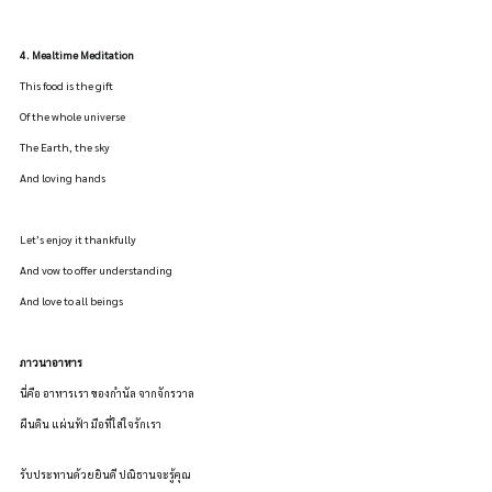
4. Mealtime Meditation
This food is the gift
Of the whole universe
The Earth, the sky
And loving hands
Let’s enjoy it thankfully
And vow to offer understanding
And love to all beings
ภาวนาอาหาร
นี่คือ อาหารเรา ของกำนัล จากจักรวาล
ผืนดิน แผ่นฟ้า มือที่ใส่ใจรักเรา
รับประทานด้วยยินดี ปณิธานจะรู้คุณ