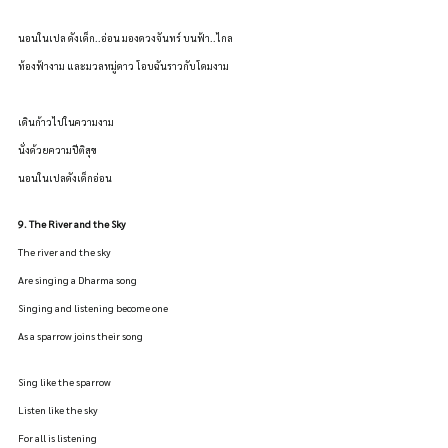
นอนในเปล ดังเด็ก..อ่อน มองดวงจันทร์ บนฟ้า..ไกล
ท้องฟ้างาม และมวลหมู่ดาว โอบฉันราวกับโดมงาม
เดินก้าวไปในความงาม
นั่งด้วยความปีติสุข
นอนในเปลดังเด็กอ่อน
9. The River and the Sky
The river and the sky
Are singing a Dharma song
Singing and listening become one
As a sparrow joins their song
Sing like the sparrow
Listen like the sky
For all is listening