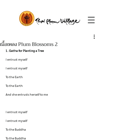
เนื้อเพลง Plum Blossoms 2
1. Gatha for Planting a Tree
I entrust myself
I entrust myself
To the Earth
To the Earth
And she entrusts herself to me
I entrust myself
I entrust myself
To the Buddha
To the Buddha