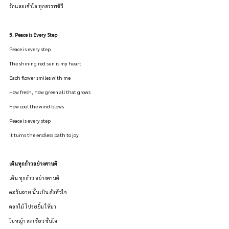
รักและเข้าใจ ทุกสรรพชีวี
5. Peace is Every Step
Peace is every step
The shining red sun is my heart
Each flower smiles with me
How fresh, how green all that grows
How cool the wind blows
Peace is every step
It turns the endless path to joy
เดินทุกก้าวอย่างศานติ 
เดิน ทุกก้าว อย่างศานติ
ตะวันฉาย นั้นเป็น ดังหัวใจ
ดอกไม้ โปรยยิ้ม ให้มา
ใบหญ้า สดเขียว ชื่นใจ