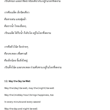
เป็นทั้งนก และอาทิตย์ หนึ่งเดียวกัน อยู่ในโลกที่งดงาม
เราคือเมล็ด เล็กนิดเดียว
คือสายฝน แสนชุ่มฉ่ำ
คือธารน้ำ ไหลเอื่อยๆ
เป็นเมล็ด ได้รับน้ำ ก็เติบโต อยู่ในโลกที่งดงาม
เราคือตัวโน้ต ร้องง่ายๆ
คือบทเพลง เพื่อศานติ
คือเด็กน้อย ยิ้มยิ่งใหญ่
เป็นทั้งโน้ต และบทเพลง ร่วมขับขาน อยู่ในโลกที่งดงาม
12. May the Day be Well
May the (day) be well, may the (night) be well
May the (midday hour) brings happiness, too
In every minute and every second
May the day and night be well