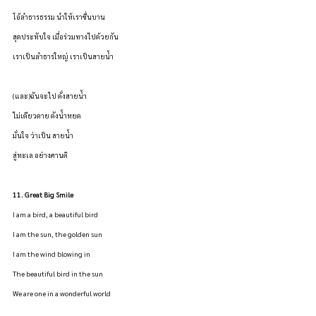
โอ้ลำธารธรรม นำให้เราชื่นบาน
สุดประทับใจ เมื่อร่วมทางไปด้วยกัน
เราเป็นลำธารใหญ่ เราเป็นสายน้ำ
(และ)ฉันจะไป ดั่งสายน้ำ
ไม่เดียวดาย ดังน้ำหยด
มั่นใจ ว่าเป็น สายน้ำ
สู่ทะเล อย่างศานติ
11. Great Big Smile
I am a bird, a beautiful bird
I am the sun, the golden sun
I am the wind blowing in
The beautiful bird in the sun
We are one in a wonderful world