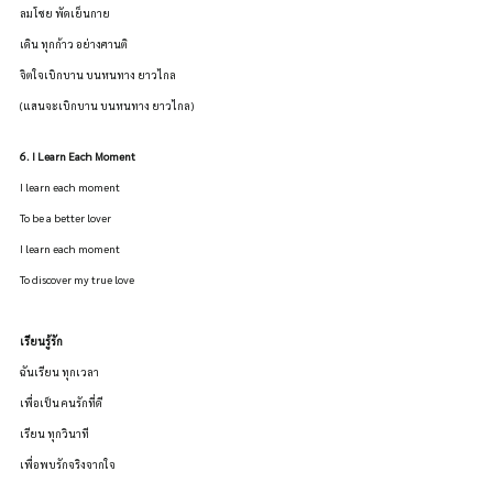
ลมโชย พัดเย็นกาย
เดิน ทุกก้าว อย่างศานติ
จิตใจเบิกบาน บนหนทาง ยาวไกล
(แสนจะเบิกบาน บนหนทาง ยาวไกล)
6. I Learn Each Moment
I learn each moment
To be a better lover
I learn each moment
To discover my true love
เรียนรู้รัก
ฉันเรียน ทุกเวลา
เพื่อเป็น คนรักที่ดี
เรียน ทุกวินาที
เพื่อพบรักจริงจากใจ