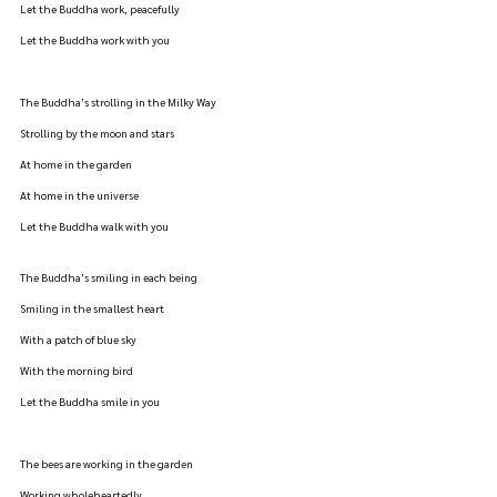
Let the Buddha work, peacefully
Let the Buddha work with you
The Buddha’s strolling in the Milky Way
Strolling by the moon and stars
At home in the garden
At home in the universe
Let the Buddha walk with you
The Buddha’s smiling in each being
Smiling in the smallest heart
With a patch of blue sky
With the morning bird
Let the Buddha smile in you
The bees are working in the garden
Working wholeheartedly