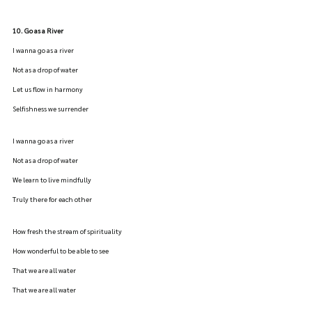
10. Go as a River
I wanna go as a river
Not as a drop of water
Let us flow in harmony
Selfishness we surrender
I wanna go as a river
Not as a drop of water
We learn to live mindfully
Truly there for each other
How fresh the stream of spirituality
How wonderful to be able to see
That we are all water
That we are all water