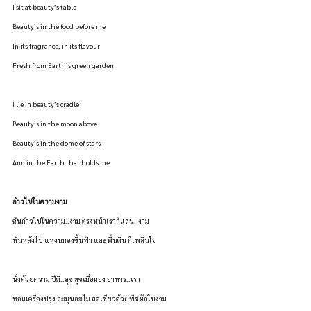
I sit at beauty’s table
Beauty’s in the food before me
In its fragrance, in its flavour
Fresh from Earth’s green garden
I lie in beauty’s cradle
Beauty’s in the moon above
Beauty’s in the dome of stars
And in the Earth that holds me
ก้าวไปในความงาม 
ฉันก้าวไปในความ..งาม ตรงหน้าเราก็แสน..งาม
หันหลังไป แหงนมองขึ้นฟ้า และพื้นดิน ก็เพลินใจ
นั่งด้วยความ ปีติ..สุข สุขเมื่อมอง อาหาร..เรา
หอมเครื่องปรุง ละมุนละไม สดเขียวด้วยพืชผักใบงาม