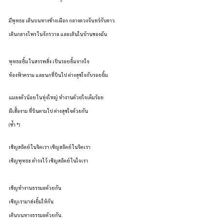
มีพุทธะ เดินบนทางช้างเผือก กลางดวงจันทร์กับดาว
เดินกลางไพร ในจักรวาล และเดินในบ้านของฉัน
พุทธะยิ้ม ในสรรพสิ่ง เป็นรอยยิ้มจากใจ
ท้องฟ้าคราม และนกที่บินไป ต่างสุขใจกับรอยยิ้ม
แมลงตัวน้อย ในทุ่งใหญ่ ทำงานด้วยใจเต็มร้อย
ผีเสื้องาม ที่บินตามไป ต่างสุขใจด้วยกัน
(ซ้ำ *)
เชิญสถิตย์ ในจิตเรา เชิญสถิตย์ ในจิตเรา
เชิญพุทธะ ดำรงไว้ เชิญสถิตย์ ในใจเรา
เชิญทำงานธรรมะด้วยกัน
เชิญเรามาส่งยิ้มให้กัน
เดินบนทางธรรมะด้วยกัน.