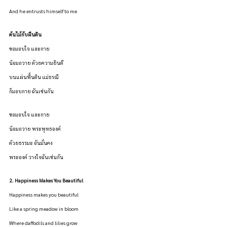
And he entrusts himself to me
ต้นไม้กับผืนดิน 
ขอมอบใจ และกาย
น้อมถวาย ด้วยความยินดี
บนแผ่นพื้นดิน แม่ธรณี
ก็มอบกาย ฉันเช่นกัน
ขอมอบใจ และกาย
น้อมถวาย พระพุทธองค์
ด้วยธรรมะ อันมั่นคง
พระองค์ วางใจฉันเช่นกัน
2. Happiness Makes You Beautiful
Happiness makes you beautiful
Like a spring meadow in bloom
Where daffodils and lilies grow