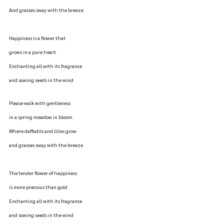
And grasses sway with the breeze
Happiness is a flower that
grows in a pure heart
Enchanting all with its fragrance
and sowing seeds in the wind
Please walk with gentleness
in a spring meadow in bloom
Where daffodils and lilies grow
and grasses sway with the breeze
The tender flower of happiness
is more precious than gold
Enchanting all with its fragrance
and sowing seeds in the wind