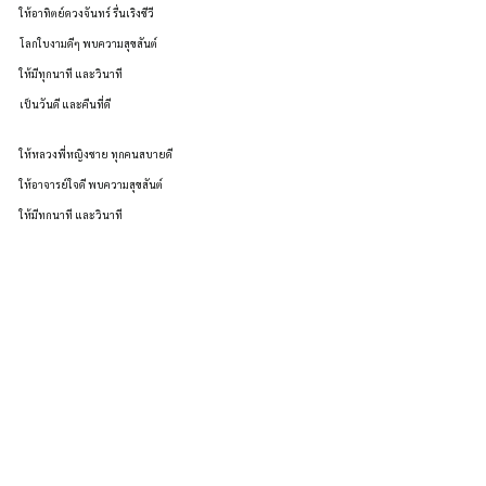
ให้อาทิตย์ดวงจันทร์ รื่นเริงชีวี
โลกใบงามดีๆ พบความสุขสันต์
ให้มีทุกนาที และวินาที
เป็นวันดี และคืนที่ดี
ให้หลวงพี่หญิงชาย ทุกคนสบายดี
ให้อาจารย์ใจดี พบความสุขสันต์
ให้มีทุกนาที และวินาที
เป็นวันดี และคืนที่ดี
13. Come and Sit
Come and sit by my side.
If you’re lonely
Close your eyes
Drink some tea together
Breathing in, breathing out