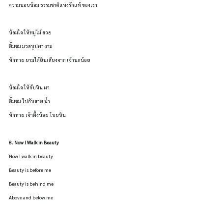
ความนอบน้อม ธรรมชาติแห่งรักแท้ ของเรา
น้อมใจ ให้หมู่ไม้ สวย
ยิ้มชม มวลบุปผา งาม
ทักทาย ยามได้ยินเสียงจาก เจ้านกน้อย
น้อมใจ ให้กับหิน ผา
ยิ้มชม ไปกับสาย น้ำ
ทักทาย เจ้าผึ้งน้อย โบยบิน
8. Now I Walk in Beauty
Now I walk in beauty
Beauty is before me
Beauty is behind me
Above and below me