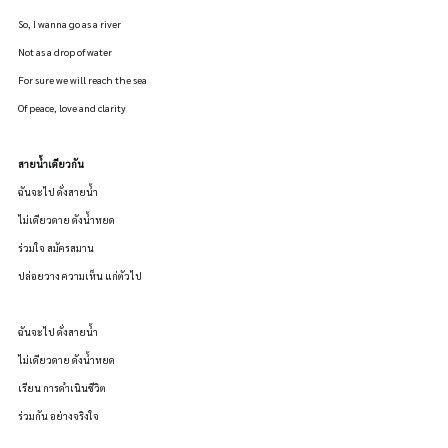
So, I wanna go as a river
Not as a drop of water
For sure we will reach the sea
Of peace, love and clarity
สายน้ำเดียวกัน 
ฉันจะไป ดั่งสายน้ำ
ไม่เดียวดาย ดังน้ำหยด
ร่วมใจ สมัครสมาน
ปล่อยวาง ความเห็น แก่ตัวไป
ฉันจะไป ดั่งสายน้ำ
ไม่เดียวดาย ดังน้ำหยด
เรียน การดำเนินชีวิต
ร่วมกัน อย่างจริงใจ