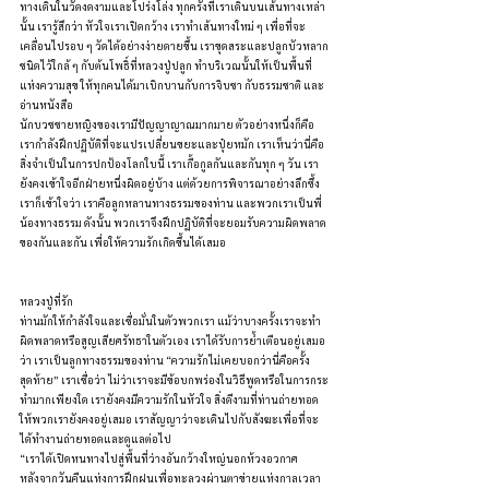
ทางเดินในวัดงดงามและโปร่งโล่ง ทุกครั้งที่เราเดินบนเส้นทางเหล่า
นั้น เรารู้สึกว่า หัวใจเราเปิดกว้าง เราทำเส้นทางใหม่ ๆ เพื่อที่จะ
เคลื่อนไปรอบ ๆ วัดได้อย่างง่ายดายขึ้น เราขุดสระและปลูกบัวหลาก
ชนิดไว้ใกล้ ๆ กับต้นโพธิ์ที่หลวงปู่ปลูก ทำบริเวณนั้นให้เป็นพื้นที่
แห่งความสุข ให้ทุกคนได้มาเบิกบานกับการจิบชา กับธรรมชาติ และ
อ่านหนังสือ
นักบวชชายหญิงของเรามีปัญญาญาณมากมาย ตัวอย่างหนึ่งก็คือ 
เรากำลังฝึกปฏิบัติที่จะแปรเปลี่ยนขยะและปุ๋ยหมัก เราเห็นว่านี่คือ
สิ่งจำเป็นในการปกป้องโลกใบนี้ เราเกื้อกูลกันและกันทุก ๆ วัน เรา
ยังคงเข้าใจอีกฝ่ายหนึ่งผิดอยู่บ้าง แต่ด้วยการพิจารณาอย่างลึกซึ้ง 
เราก็เข้าใจว่า เราคือลูกหลานทางธรรมของท่าน และพวกเราเป็นพี่
น้องทางธรรม ดังนั้น พวกเราจึงฝึกปฏิบัติที่จะยอมรับความผิดพลาด
ของกันและกัน เพื่อให้ความรักเกิดขึ้นได้เสมอ
หลวงปู่ที่รัก
ท่านมักให้กำลังใจและเชื่อมั่นในตัวพวกเรา แม้ว่าบางครั้งเราจะทำ
ผิดพลาดหรือสูญเสียศรัทธาในตัวเอง เราได้รับการย้ำเตือนอยู่เสมอ
ว่า เราเป็นลูกทางธรรมของท่าน “ความรักไม่เคยบอกว่านี่คือครั้ง
สุดท้าย” เราเชื่อว่า ไม่ว่าเราจะมีข้อบกพร่องในวิธีพูดหรือในการกระ
ทำมากเพียงใด เรายังคงมีความรักในหัวใจ สิ่งดีงามที่ท่านถ่ายทอด
ให้พวกเรายังคงอยู่เสมอ เราสัญญาว่าจะเดินไปกับสังฆะเพื่อที่จะ
ได้ทำงานถ่ายทอดและดูแลต่อไป
“เราได้เปิดหนทางไปสู่พื้นที่ว่างอันกว้างใหญ่นอกห้วงอวกาศ
หลังจากวันคืนแห่งการฝึกฝนเพื่อทะลวงผ่านตาข่ายแห่งกาลเวลา 