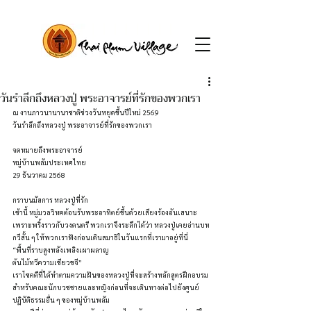
วันรำลึกถึงหลวงปู่ พระอาจารย์ที่รักของพวกเรา
ณ งานภาวนานานาชาติช่วงวันหยุดขึ้นปีใหม่ 2569
วันรำลึกถึงหลวงปู่ พระอาจารย์ที่รักของพวกเรา
จดหมายถึงพระอาจารย์
หมู่บ้านพลัมประเทศไทย 
29 ธันวาคม 2568
กราบนมัสการ หลวงปู่ที่รัก
เช้านี้ หมู่มวลวิหคต้อนรับพระอาทิตย์ขึ้นด้วยเสียงร้องอันเสนาะ
เพราะพริ้งราวกับวงดนตรี พวกเราจึงระลึกได้ว่า หลวงปู่เคยอ่านบท
กวีสั้น ๆ ให้พวกเราฟังก่อนเดินสมาธิในวันแรกที่เรามาอยู่ที่นี่
“พื้นที่ราบสูงหลังเพลิงเผาผลาญ
ต้นไม้ทวีความเขียวขจี”
เราโชคดีที่ได้ทำตามความฝันของหลวงปู่ที่จะสร้างหลักสูตรฝึกอบรม
สำหรับคณะนักบวชชายและหญิงก่อนที่จะเดินทางต่อไปยังศูนย์
ปฏิบัติธรรมอื่น ๆ ของหมู่บ้านพลัม