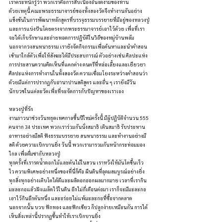
เราตระหนักรู้ว่า พวกเราคือการสืบเนื่องอันงดงามของท่าน
ด้วยเหตุนี้ คณะพระธรรมาจารย์ของทั้งสองวัดจึงทำงานกันอย่าง
แข็งขันในการพัฒนาหลักสูตรที่บรรจุธรรมบรรยายที่มีอยู่ของหลวงปู่
และการแบ่งปันโดยตรงจากพระธรรมาจารย์เอาไว้ด้วย เพื่อที่เรา
จะได้เก็บรักษาและถ่ายทอดการปฏิบัติในวิถีของหมู่บ้านพลัม
นอกจากวงสนทนาธรรม เรายังจัดกิจกรรมเพื่อค้นหาและนำคำสอน
เข้ามาใกล้ตัวเพื่อให้สังฆะได้มีประสบการณ์ ตัวอย่างเช่น ศิลปะแห่ง
การประสานความคิดเห็นที่แตกต่าง ดนตรีที่หล่อเลี้ยงและเยียวยา 
ศิลปะแห่งการทำงานในทั้งสองวัด ความเชื่อมโยงระหว่างคำสอนว่า
ด้วยมีแต่การปรากฏกับอานาปานสติสูตร และอื่น ๆ เรายังมีวัน
นักบวชในแต่ละวัดเพื่อที่จะจัดการกับปัญหาของเราเอง
หลวงปู่ที่รัก
งานภาวนาช่วงวันหยุดเทศกาลขึ้นปีใหม่ครั้งนี้ มีผู้ปฏิบัติจำนวน 555 
คนจาก 34 ประเทศ พวกเราร่วมกันนั่งสมาธิ เดินสมาธิ รับประทาน
อาหารอย่างมีสติ ฟังธรรมบรรยาย สนทนาธรรม และทำงานอย่างมี
สติ ด้วยความเบิกบานยิ่ง วันนี้ พวกเรามารวมกันหน้ากระท่อมมอง
ไกล เพื่อดื่มชากับหลวงปู่
ทุกครั้งที่เรารดน้ำดอกไม้และต้นไม้ในสวน เราหวังให้มันโตขึ้นเร็ว
ไว ความพิเศษอย่างหนึ่งของที่นี่ก็คือ ผืนดินที่อุดมสมบูรณ์อย่างยิ่ง 
ทุกสิ่งทุกอย่างเติบโตได้ดีและผลิดอกออกผลมากมาย เวลาที่เรากิน
มะละกอแล้วฝังเมล็ดไว้ในดิน อีกไม่กี่เดือนต่อมา เราก็จะมีมะละกอ
เอาไว้กินอีกต้นหนึ่ง และอร่อยไม่แพ้มะละกอที่ซื้อจากตลาด 
นอกจากนั้น บวบ ฟักทอง และฟักเขียว ก็ปลูกง่ายเหมือนกัน การได้
เห็นสิ่งเหล่านี้ปรากฏขึ้นทำให้เราเบิกบานยิ่ง