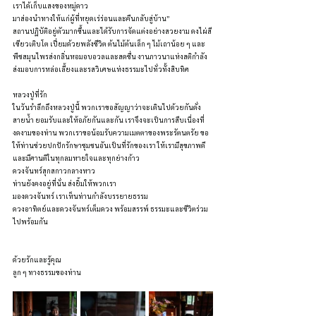
เราได้เก็บแสงของหมู่ดาว
มาส่องนำทางให้แก่ผู้ที่หยุดเร่ร่อนและคืนกลับสู่บ้าน”
สถานปฏิบัติอยู่ตัวมากขึ้นและได้รับการจัดแต่งอย่างสวยงาม ดงไผ่สี
เขียวเติบโต เปี่ยมด้วยพลังชีวิต ต้นไม้ต้นเล็ก ๆ ไม้เถาน้อย ๆ และ
พืชสมุนไพรส่งกลิ่นหอมอบอวลและสดชื่น งานภาวนาแห่งสติกำลัง
ส่งมอบการหล่อเลี้ยงและรสวิเศษแห่งธรรมะไปทั่วทั้งสิบทิศ
หลวงปู่ที่รัก
ในวันรำลึกถึงหลวงปู่นี้ พวกเราขอสัญญาว่าจะเดินไปด้วยกันดั่ง
สายน้ำ ยอมรับและให้อภัยกันและกัน เราจึงจะเป็นการสืบเนื่องที่
งดงามของท่าน พวกเราขอน้อมรับความเมตตาของพระรัตนตรัย ขอ
ให้ท่านช่วยปกปักรักษาชุมชนอันเป็นที่รักของเรา ให้เรามีสุขภาพดี
และมีศานติในทุกลมหายใจและทุกย่างก้าว
ดวงจันทร์สุกสกาวกลางหาว
ท่านยังคงอยู่ที่นั่น ส่งยิ้มให้พวกเรา
มองดวงจันทร์ เราเห็นท่านกำลังบรรยายธรรม
ดวงอาทิตย์และดวงจันทร์เต็มดวง พร้อมสรรพ์ ธรรมะและชีวิตร่วม
ไปพร้อมกัน
ด้วยรักและรู้คุณ
ลูก ๆ ทางธรรมของท่าน