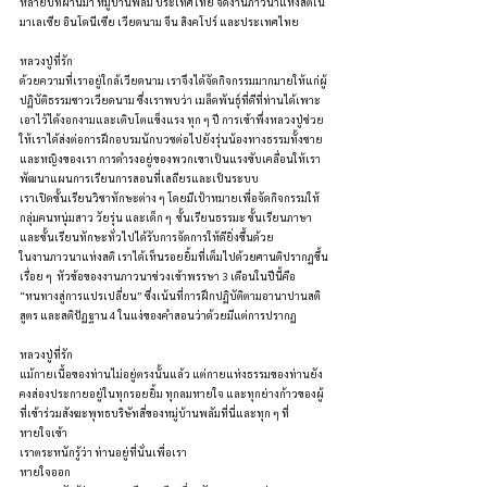
หลายปีที่ผ่านมา หมู่บ้านพลัม ประเทศไทย จัดงานภาวนาแห่งสติใน
มาเลเซีย อินโดนีเซีย เวียดนาม จีน สิงคโปร์ และประเทศไทย
หลวงปู่ที่รัก
ด้วยความที่เราอยู่ใกล้เวียดนาม เราจึงได้จัดกิจกรรมมากมายให้แก่ผู้
ปฏิบัติธรรมชาวเวียดนาม ซึ่งเราพบว่า เมล็ดพันธุ์ที่ดีที่ท่านได้เพาะ
เอาไว้ได้งอกงามและเติบโตแข็งแรง ทุก ๆ ปี การเข้าพึ่งหลวงปู่ช่วย
ให้เราได้ส่งต่อการฝึกอบรมนักบวชต่อไปยังรุ่นน้องทางธรรมทั้งชาย
และหญิงของเรา การดำรงอยู่ของพวกเขาเป็นแรงขับเคลื่อนให้เรา
พัฒนาแผนการเรียนการสอนที่เสถียรและเป็นระบบ
เราเปิดชั้นเรียนวิชาทักษะต่าง ๆ โดยมีเป้าหมายเพื่อจัดกิจกรรมให้
กลุ่มคนหนุ่มสาว วัยรุ่น และเด็ก ๆ  ชั้นเรียนธรรมะ ชั้นเรียนภาษา 
และชั้นเรียนทักษะทั่วไปได้รับการจัดการให้ดียิ่งขึ้นด้วย
ในงานภาวนาแห่งสติ เราได้เห็นรอยยิ้มที่เต็มไปด้วยศานติปรากฏขึ้น
เรื่อย ๆ  หัวข้อของงานภาวนาช่วงเข้าพรรษา 3 เดือนในปีนี้คือ 
“หนทางสู่การแปรเปลี่ยน” ซึ่งเน้นที่การฝึกปฏิบัติตามอานาปานสติ
สูตร และสติปัฏฐาน 4 ในแง่ของคำสอนว่าด้วยมีแต่การปรากฏ 
หลวงปู่ที่รัก
แม้กายเนื้อของท่านไม่อยู่ตรงนั้นแล้ว แต่กายแห่งธรรมของท่านยัง
คงส่องประกายอยู่ในทุกรอยยิ้ม ทุกลมหายใจ และทุกย่างก้าวของผู้
ที่เข้าร่วมสังฆะพุทธบริษัทสี่ของหมู่บ้านพลัมที่นี่และทุก ๆ ที่
หายใจเข้า 
เราตระหนักรู้ว่า ท่านอยู่ที่นั่นเพื่อเรา
หายใจออก 