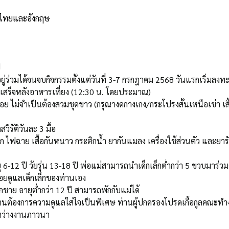
าไทยและอังกฤษ
ป
อยู่ร่วมได้จนจบกิจกรรมตั้งแต่วันที่ 3-7 กรกฎาคม 2568 วันแรกเริ่มลง
มเสร็จหลังอาหารเที่ยง (12:30 น. โดยประมาณ)
อย ไม่จำเป็นต้องสวมชุดขาว (กรุณางดกางเกง/กระโปรงสั้นเหนือเข่า เสื้
ิรัติวันละ 3 มื้อ
ก ไฟฉาย เสื้อกันหนาว กระติกน้ำ ยากันแมลง เครื่องใช้ส่วนตัว และยา
 6-12 ปี วัยรุ่น 13-18 ปี พ่อแม่สามารถนำเด็กเล็กต่ำกว่า 5 ขวบมาร่วมงา
อยดูแลเด็กเล็กของท่านเอง
็กชาย อายุต่ำกว่า 12 ปี สามารถพักกับแม่ได้
่านต้องการความดูแลใส่ใจเป็นพิเศษ ท่านผู้ปกครองโปรดเกื้อกูลคณะทำ
หว่างงานภาวนา