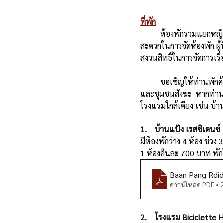
ที่พัก
	ห้องพักรวมแยกหญิง-ชาย หากท่านประสงค์จะพักร่วมกับครอบครัว กรุณาสมัครในคราวเดียวกันเพื่อความ
สะดวกในการจัดห้องพัก ผู้ท
สงวนสิทธิ์ในการจัดการเร
	ขอเชิญให้ท่านพักค้างในสถานปฏิบัติธรรมหมู่บ้านพลัมตลอดช่วงงานภาวนา เพื่อเกื้อกูลการฝึกปฏิบัติของท่าน
และชุมชนสังฆะ  หากท่านไ
โรงแรมใกล้เคียง เช่น บ้า
1.    บ้านแป้ง เรสซิเดนซ์
มีห้องพักว่าง 4 ห้อง ช่ว
1 ห้องคืนละ 700 บาท พัก
Baan Pang Rdi
ดาวน์โหลด PDF •
2.    โรงแรม Biciclette