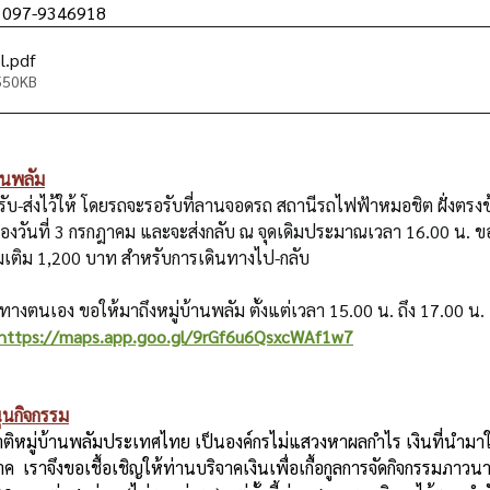
ะ 097-9346918
l
.pdf
 550KB
านพลัม
ถรับ-ส่งไว้ให้ โดยรถจะรอรับที่ลานจอดรถ สถานีรถไฟฟ้าหมอชิต ฝั่งตรง
องวันที่ 3 กรกฎาคม และจะส่งกลับ ณ จุดเดิมประมาณเวลา 16.00 น. ขอ
ิ่มเติม 1,200 บาท สำหรับการเดินทางไป-กลับ
างตนเอง ขอให้มาถึงหมู่บ้านพลัม ตั้งแต่เวลา 15.00 น. ถึง 17.00 น.
https://maps.app.goo.gl/9rGf6u6QsxcWAf1w7
นุนกิจกรรม
ิหมู่บ้านพลัมประเทศไทย เป็นองค์กรไม่แสวงหาผลกำไร เงินที่นำมาใ
ค  เราจึงขอเชื้อเชิญให้ท่านบริจาคเงินเพื่อเกื้อกูลการจัดกิจกรรมภาวนาใ