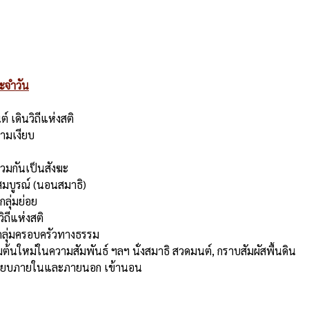
ะจำวัน
์ เดินวิถีแห่งสติ
ามเงียบ
วมกันเป็นสังฆะ
สมบูรณ์ (นอนสมาธิ)
ุ่มย่อย 
ิถีแห่งสติ
กลุ่มครอบครัวทางธรรม
ิ่มต้นใหม่ในความสัมพันธ์ ฯลฯ นั่งสมาธิ สวดมนต์, กราบสัมผัสพื้นดิน
งเงียบภายในและภายนอก เข้านอน