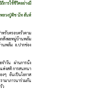
ีการใช้ชีวิตอย่างมี
หลวงปู่ติช นัท ฮันห์
ังฆะหมู่บ้านพลัม 
านพลัม อ.ปากช่อง 
ถีแห่งสติ การสนทนา
น้องๆ อันเป็นโอกาส
เรามาภาวนาร่วมกัน 
รัว