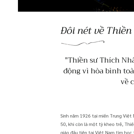
Đôi nét về Thiền
"Thiền sư Thích Nhấ
động vì hòa bình toà
về 
Sinh năm 1926 tại miền Trung Việt 
50, khi còn là một tỳ kheo trẻ, Th
giáo đầu tiên tại Việt Nam tìm học