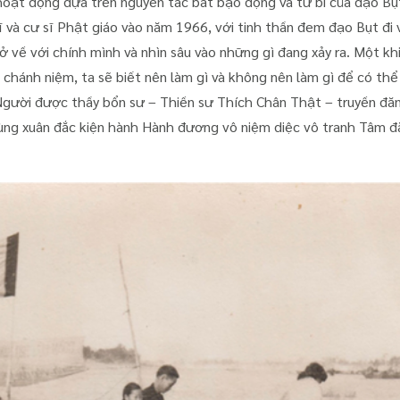
hoạt động dựa trên nguyên tắc bất bạo động và từ bi của đạo Bụt
ĩ và cư sĩ Phật giáo vào năm 1966, với tinh thần đem đạo Bụt đi 
trở về với chính mình và nhìn sâu vào những gì đang xảy ra. Một k
chánh niệm, ta sẽ biết nên làm gì và không nên làm gì để có thể 
gười được thầy bổn sư – Thiền sư Thích Chân Thật – truyền đăn
ùng xuân đắc kiện hành Hành đương vô niệm diệc vô tranh Tâm đ