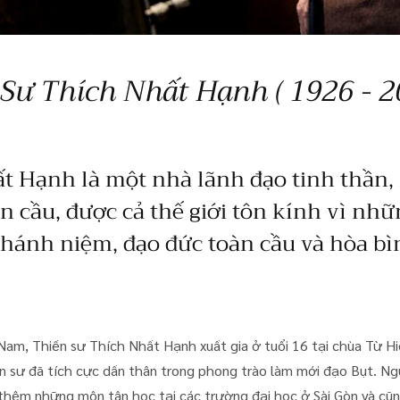
 Sư Thích Nhất Hạnh ( 1926 - 2
t Hạnh là một nhà lãnh đạo tinh thần,
n cầu, được cả thế giới tôn kính vì nhữ
chánh niệm, đạo đức toàn cầu và hòa bìn
Nam, Thiền sư Thích Nhất Hạnh xuất gia ở tuổi 16 tại chùa Từ H
iền sư đã tích cực dấn thân trong phong trào làm mới đạo Bụt. N
 thêm những môn tân học tại các trường đại học ở Sài Gòn và cũn