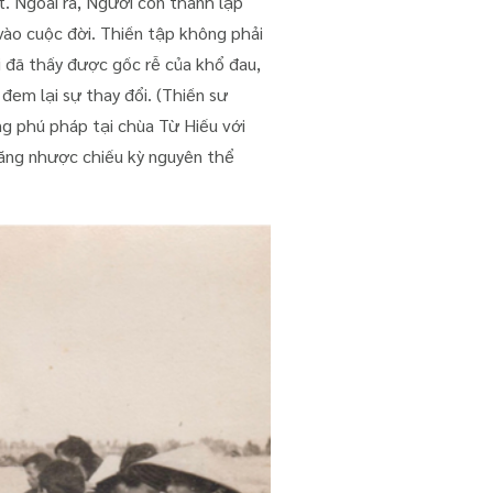
. Ngoài ra, Người còn thành lập
vào cuộc đời. Thiền tập không phải
hi đã thấy được gốc rễ của khổ đau,
đem lại sự thay đổi. (Thiền sư
g phú pháp tại chùa Từ Hiếu với
ăng nhược chiếu kỳ nguyên thể