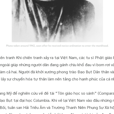
n tranh Khi chiến tranh xảy ra tại Việt Nam, các tu sĩ Phật giáo 
a ngoài giúp những người dân đang gánh chịu khổ đau vì bom rơi v
làm cả hai. Người đã khởi xướng phong trào Đạo Bụt Dấn thân và
i lấy sự chuyển hóa tự thân làm nền tảng cho hạnh phúc của cá nh
ng Mỹ để nghiên cứu về đề tài “Tôn giáo học so sánh” (Comparati
đạo Bụt tại đại học Columbia. Khi về lại Việt Nam vào đầu những 
Bối, tuần san Hải Triều Âm và Trường Thanh Niên Phụng Sự Xã hội