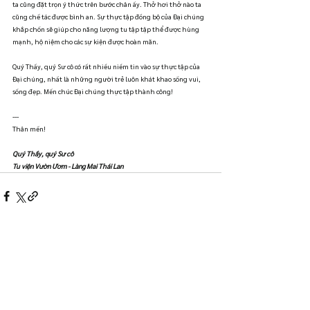
ta cũng đặt trọn ý thức trên bước chân ấy. Thở hơi thở nào ta 
cũng chế tác được bình an. Sự thực tập đồng bộ của Đại chúng 
khắp chốn sẽ giúp cho năng lượng tu tập tập thể được hùng 
mạnh, hộ niệm cho các sự kiện được hoàn mãn.
Quý Thầy, quý Sư cô có rất nhiều niềm tin vào sự thực tập của 
Đại chúng, nhất là những người trẻ luôn khát khao sống vui, 
sống đẹp. Mến chúc Đại chúng thực tập thành công!
---
Thân mến!
Quý Thầy, quý Sư cô
Tu viện Vườn Ươm - Làng Mai Thái Lan
Bài đăng liên quan