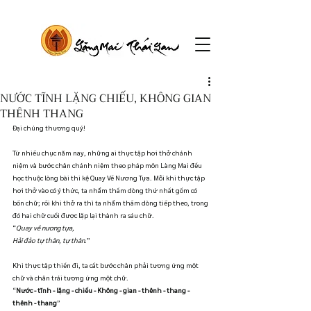
NƯỚC TĨNH LẶNG CHIẾU, KHÔNG GIAN
THÊNH THANG
Đại chúng thương quý!
Từ nhiều chục năm nay, những ai thực tập hơi thở chánh 
niệm và bước chân chánh niệm theo pháp môn Làng Mai đều 
học thuộc lòng bài thi kệ Quay Về Nương Tựa. Mỗi khi thực tập 
hơi thở vào có ý thức, ta nhẩm thầm dòng thứ nhất gồm có 
bốn chữ; rồi khi thở ra thì ta nhẩm thầm dòng tiếp theo, trong 
đó hai chữ cuối được lặp lại thành ra sáu chữ.  
“
Quay về nương tựa,
Hải đảo tự thân, tự thân
.”  
Khi thực tập thiền đi, ta cất bước chân phải tương ứng một 
chữ và chân trái tương ứng một chữ.  
“
Nước - tĩnh - lặng - chiếu - Không - gian - thênh - thang - 
thênh - thang
”  