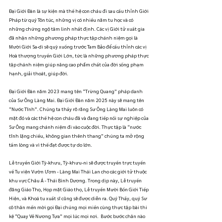
Đại Giới Đàn là sự kiện mà thế hệ con cháu đi sau cầu thỉnh Giới 
Pháp từ quý Tôn túc, những vị có nhiều năm tu học và có 
những chứng ngộ tâm linh nhất định. Các vị Giới tử xuất gia 
đã nhận những phương pháp thực tập chánh niệm gọi là 
Mười Giới Sa-di sẽ quỳ xuống trước Tam Bảo để cầu thỉnh các vị 
Hoà thượng truyền Giới Lớn, tức là những phương pháp thực 
tập chánh niệm giúp nâng cao phẩm chất của đời sống phạm 
hạnh, giải thoát, giúp đời.
Đại Giới Đàn năm 2023 mang tên “Trừng Quang” pháp danh 
của Sư Ông Làng Mai. Đại Giới Đàn năm 2025 này sẽ mang tên 
“Nước Tĩnh”. Chúng ta thấy rõ rằng Sư Ông Làng Mai luôn có 
mặt đó và các thế hệ con cháu đã và đang tiếp nối sự nghiệp của 
Sư Ông mang chánh niệm đi vào cuộc đời. Thực tập là “nước 
tĩnh lặng chiếu, không gian thênh thang” chúng ta mở rộng 
tấm lòng và vì thế đạt được tự do lớn.
Lễ truyền Giới Tỳ-khưu, Tỳ-khưu-ni sẽ được truyền trực tuyến 
về Tu viện Vườn Ươm - Làng Mai Thái Lan cho các giới tử thuộc 
khu vực Châu Á - Thái Bình Dương. Trong dịp này, Lễ truyền 
đăng Giáo Thọ, Họp mặt Giáo thọ, Lễ truyền Mười Bốn Giới Tiếp 
Hiện, và Khoá tu xuất sĩ cũng sẽ được diễn ra. Quý Thầy, quý Sư 
cô thân mến mời gọi Đại chúng mọi miền cùng thực tập bài thi 
kệ “Quay Về Nương Tựa” mọi lúc mọi nơi.  Bước bước chân nào 