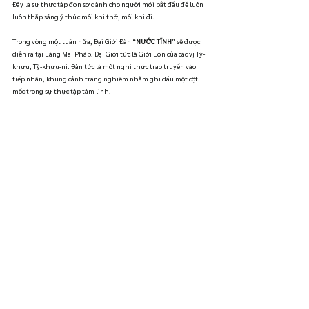
Đây là sự thực tập đơn sơ dành cho người mới bắt đầu để luôn 
luôn thắp sáng ý thức mỗi khi thở, mỗi khi đi.
Trong vòng một tuần nữa, Đại Giới Đàn “
NƯỚC TĨNH
” sẽ được 
diễn ra tại Làng Mai Pháp. Đại Giới tức là Giới Lớn của các vị Tỳ-
khưu, Tỳ-khưu-ni. Đàn tức là một nghi thức trao truyền vào 
tiếp nhận, khung cảnh trang nghiêm nhằm ghi dấu một cột 
mốc trong sự thực tập tâm linh. 