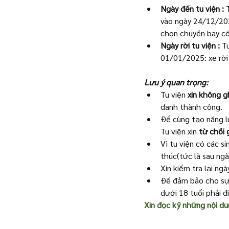
Ngày đến tu viện :
 
vào ngày 24/12/202
chọn chuyến bay có
Ngày rời tu viện :
 T
01/01/2025: xe rời 
Lưu ý quan trọng: 
Tu viện 
xin không g
danh thành công.
Để cùng tạo năng lư
Tu viện xin 
từ chối 
Vì tu viện có các si
thúc(tức là sau ngà
Xin kiểm tra lại ng
Để đảm bảo cho sự 
dưới 18 tuổi phải 
Xin đọc kỹ những nội du