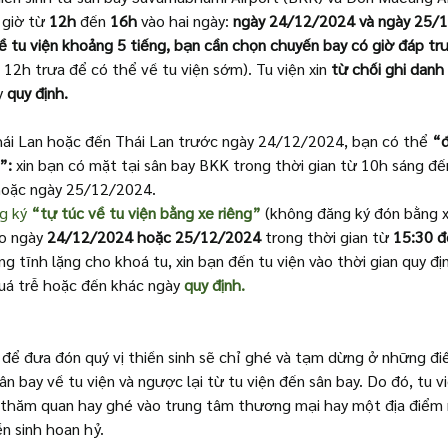
giờ từ 
12h 
đến
 16h
 vào hai ngày: 
ngày 24/12/2024 và ngày 25/
về tu viện khoảng 5 tiếng, bạn cần chọn chuyến bay có giờ đáp tr
12h trưa để có thể về tu viện sớm). Tu viện xin 
từ chối ghi danh
 
quy định.
ái Lan hoặc đến Thái Lan trước ngày 24/12/2024, bạn có thể 
“đ
”: 
xin bạn có mặt tại sân bay BKK trong thời gian từ 10h sáng đế
oặc ngày 25/12/2024.
g ký 
“tự túc về tu viện bằng xe riêng”
 (không đăng ký đón bằng xe
ào ngày
 24/12/2024 hoặc 25/12/2024 
trong thời gian từ
 15:30 đ
 tĩnh lặng cho khoá tu, xin bạn đến tu viện vào thời gian quy định
uá trễ hoặc đến khác ngày 
quy định.
p để đưa đón quý vị thiền sinh sẽ chỉ ghé và tạm dừng ở những đ
ân bay về tu viện và ngược lại từ tu viện đến sân bay. Do đó, tu v
thăm quan hay ghé vào trung tâm thương mại hay một địa điểm n
iền sinh hoan hỷ.