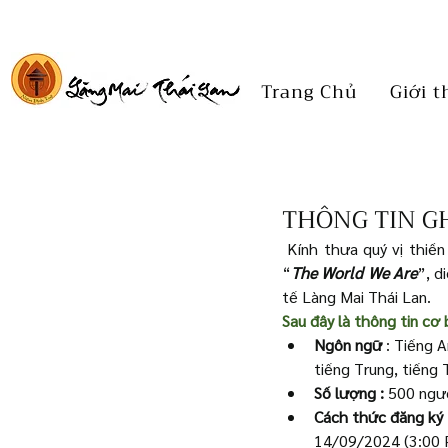
Trang Chủ
Giới t
THÔNG TIN G
Kính thưa quý vị thiền
“
The World We Are
”, d
tế Làng Mai Thái Lan. 
Sau đây là thông tin cơ 
Ngôn ngữ
 : Tiếng 
tiếng Trung, tiếng 
Số lượng : 
500 ngườ
Cách thức đăng ký 
14/09/2024 (3:00 P