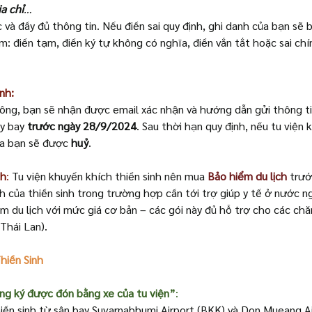
ịa chỉ
…
 và đầy đủ thông tin. Nếu điền sai quy định, ghi danh của bạn sẽ b
m: điền tạm, điền ký tự không có nghĩa, điền vắn tắt hoặc sai chí
nh:
 công, bạn sẽ nhận được email xác nhận và hướng dẫn gửi thông ti
y bay
 trước ngày 28/9/2024
. Sau thời hạn quy định, nếu tu viện
ủa bạn sẽ được 
huỷ
.
ch
: 
Tu viện khuyến khích thiền sinh nên mua 
Bảo hiểm du lịch
trướ
h của thiền sinh trong trường hợp cần tới trợ giúp y tế ở nước ng
m du lịch với mức giá cơ bản – các gói này đủ hỗ trợ cho các ch
Thái Lan).
hiền Sinh
ng ký được đón bằng xe của tu viện”
:
thiền sinh từ sân bay Suvarnabhumi Airport (BKK) và Don Mueang Ai