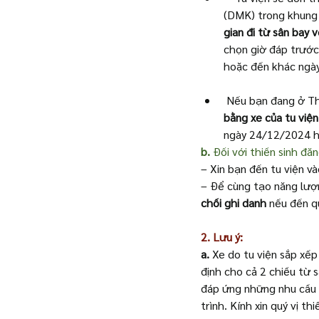
(DMK) trong khung 
gian đi từ sân bay 
chọn giờ đáp trước 
hoặc đến khác ngày
 Nếu bạn đang ở Th
bằng xe của tu viện
ngày 24/12/2024 h
b.
 Đối với thiền sinh đăn
– Xin bạn đến tu viện v
– Để cùng tạo năng lượng
chối ghi danh
 nếu đến q
2. Lưu ý:
a. 
Xe do tu viện sắp xế
định cho cả 2 chiều từ s
đáp ứng những nhu cầu 
trình. Kính xin quý vị th