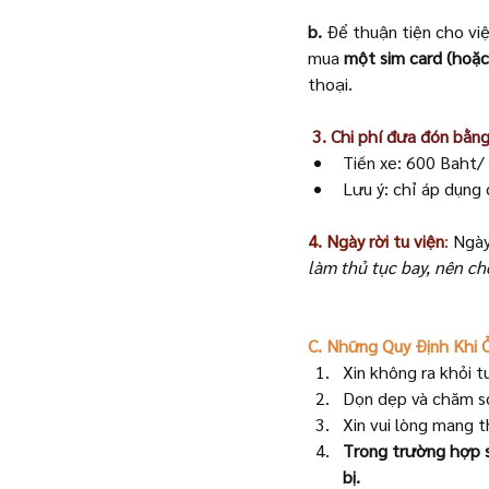
b.
 Để thuận tiện cho việ
mua 
một sim card (hoặc 
thoại. 
 3. Chi phí đưa đón bằng
Tiền xe: 600 Baht/ 
Lưu ý: chỉ áp dụng 
4. Ngày rời tu viện
:
 Ngày
làm thủ tục bay, nên c
C. Những Quy Định Khi 
Xin không ra khỏi t
Dọn dẹp và chăm s
Xin vui lòng mang 
Trong trường hợp số
bị.