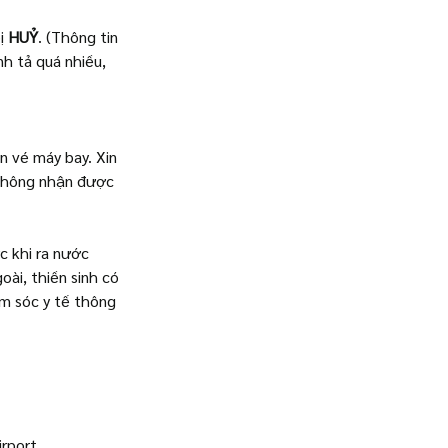
ị 
HUỶ
. (Thông tin 
nh tả quá nhiều,
n vé máy bay. Xin 
 không nhận được 
c khi ra nước 
oài, thiền sinh có 
ăm sóc y tế thông 
rport 