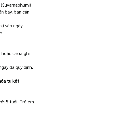
 (Suvarnabhumi) 
n bay, bạn cần 
i) vào ngày 
h.
 hoặc chưa ghi 
ngày đã quy định. 
hóa tu kết 
i 5 tuổi. Trẻ em 
.