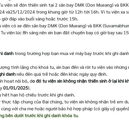
Tu viện sẽ đón thiền sinh tại 2 sân bay DMK (Don Mueang) và BKK
4 và25/12/2024 trong khung giờ từ 12h tới 16h. Vì tu viện xa sâ
 giờ đáp vào buổi sáng hoặc trước 15h.
u viện có xe đến sân bay DMK (Don Mueang) và BKK (Suvarnabhum
Tu viện lúc 8h sáng nên xin bạn đặt chuyến bay có giờ bay sau 15
hi danh
 trong trường hợp bạn mua vé máy bay trước khi ghi danh
ợng tĩnh lặng cho khoá tu, xin bạn đến và rời tu viện vào những 
ghi danh
 nếu đến quá trễ hoặc đến khác ngày quy định.
nh hoạt nội bộ, d
o đó tu viện xin không nhận thiền sinh ở lại khi k
y 
01/01/2025
).
ày hết hạn hộ chiếu trước khi ghi danh.
thực tập chung của Đại chúng, tu viện xin không nhận trẻ em dướ
đi cùng với cha mẹ hoặc người bảo hộ hợp pháp (có giấy uỷ quyền)
ng bên dưới trước khi ghi danh khóa tu.  