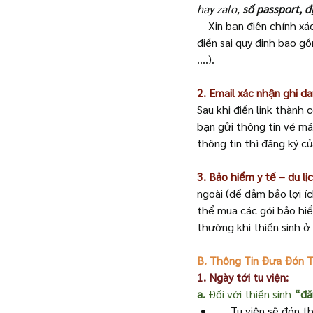
hay zalo, 
số passport, đ
Xin bạn điền chính xác
điền sai quy định bao gồ
….).
2. Email xác nhận ghi da
Sau khi điền link thành
bạn gửi thông tin vé má
thông tin thì đăng ký c
3. Bảo hiểm y tế – du lị
ngoài (để đảm bảo lợi íc
thể mua các gói bảo hiể
thường khi thiền sinh ở 
B. Thông Tin Đưa Đón T
1. Ngày tới tu viện:
a.
 Đối với thiền sinh 
“đă
    Tu viện sẽ đón 