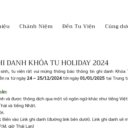
hiệu
Chánh Niệm
Đến Tu Viện
Cúng dư
HI DANH KHÓA TU HOLIDAY 2024
 sinh, tu viện rất vui mừng thông báo thông tin ghi danh Khóa T
iễn ra từ ngày 
24 –
25/12/2024
 tới ngày 
01/01/2025
 tại Trung 
bản:
Anh và được thông dịch qua một số ngôn ngữ khác như tiếng Việt,
Thái và tiếng Nhật.
i.
:
 Điền vào Link ghi danh (đường link bên dưới). Link ghi danh sẽ 
.M. giờ Thái Lan)