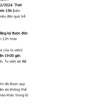
12/2024
.
 Thời 
ước 15h (
nên 
 nếu đến quá trễ 
ăng ký được đón 
n 12h trưa 
 của tu viện): 
ến 19:00 giờ. 
. Tu viện xin 
từ 
iểm đã được quy 
iện xin không thể 
ào khác trong lộ 