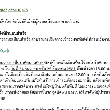
cRqM7jdfY4UQ479
บสมัครโดยอัตโนมัติเมื่อมีผู้ลงทะเบียนครบตามจำนวน
ิงก์ด้านบนสำเร็จ
การลงทะเบียนสำเร็จ ส่วนรายละเอียดการเข้าร่วมจะจัดส่งให้ก่อนเริ่มงา
ับ-ส่ง
นว่าจะ “ขึ้นรถที่สนามบิน” 
ที่หมู่บ้านพลัมจัดเตรียมไว้ จะไปรับที่ สน
อง ใน 
วันที่ 24 ธันวาคม หรือ 25 ธันวาคม 2567
ตั้งแต่ เวลา 13.00 น.
าถึงเลือกเที่ยวบินที่จะมาถึงสนามบินก่อนเวลา 
12.00 
น.  เพื่อที่หลัง
วลาพักผ่อนและเตรียมตัวสำหรับการเข้าร่วมกิจกรรมมากขึ้น หลังจากที่
 รถของเราจะเดินทางตรงไปยังหมู่บ้านพลัมทันที โดยเราจะแวะจอดเพื่อเ
รั้ง เราจะส่งรายละเอียดการขึ้นรถ จุดนัดพบ และเบอร์โทรศัพท์ผู้ประส
เมล
ยนว่าจะ 
“เดินทางมายังหมู่บ้านพลัม ด้วยตนเอง”
: ขอให้ท่านเดินทางมา