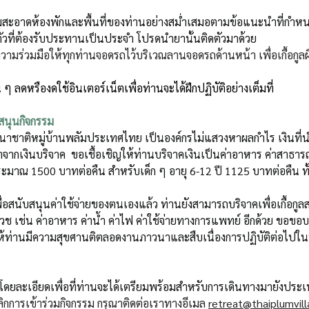
สะอาดห้องพักและพื้นที่ของท่านอย่างสม่ำเสมอตามข้อแนะนำที่กำหน
วที่ต้องรับประทานเป็นประจำ โปรดนำยานั้นติดตัวมาด้วย
ามร่วมมือให้ทุกท่านจอดรถไว้บริเวณลานจอดรถด้านหน้า เพื่อเกื้อกูลผ
ๆ ลดหรืองดใช้อินเตอร์เน็ตเพื่อท่านจะได้ฝึกปฏิบัติอย่างเต็มที่
บสนุนกิจกรรม
าชาติหมู่บ้านพลัมประเทศไทย เป็นองค์กรไม่แสวงหาผลกำไร เงินที่น
าจากเงินบริจาค  ขอเชื้อเชิญให้ท่านบริจาคเงินเป็นค่าอาหาร ค่าสาธาร
มาณ 1500 บาทต่อคืน สำหรับเด็ก ๆ อายุ 6-12 ปี 1125 บาทต่อคืน ทั้งนี้
อสนับสนุนค่าใช้จ่ายของตนเองแล้ว ท่านยังสามารถบริจาคเพื่อเกื้อกูลส
วช เช่น ค่าอาหาร ค่าน้ำ ค่าไฟ ค่าใช้จ่ายทางการแพทย์ อีกด้วย ขอขอ
ท่านมีความสุขศานติตลอดงานภาวนาและสืบเนื่องการปฏิบัติต่อไปใน
ี้โดยละเอียดเพื่อที่ท่านจะได้เตรียมพร้อมสำหรับการเดินทางมายังปร
กการเข้าร่วมกิจกรรม กรุณาติดต่อเราทางอีเมล 
retreat@thaiplumvill