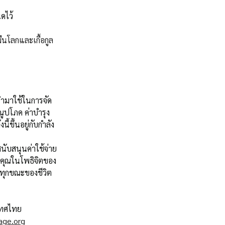
ดไว้
ืนโลกและเกื้อกูล
ำมาใช้ในการจัด
ณูปโภค ค่าบำรุง
ขึ้นอยู่กับกำลัง
นับสนุนค่าใช้จ่าย
บคุณในโพธิจิตของ
ทุกขณะของชีวิต
ะเทศไทย
age.org