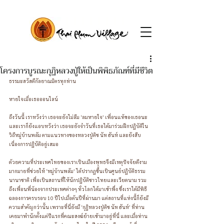
โครงการบูรณะกุฏิหลวงปู่ให้เป็นพิพิธภัณฑ์ที่มีชีวิต
ธรรมะสวัสดีกัลยาณมิตรทุกท่าน
หายใจเมื่อเธอออนไลน์
ถึงวันนี้ เราหวังว่า เธอจะยังไม่ลืม ‘ลมหายใจ’ เพื่อนแท้ของเธอนะ 
และเราก็ยังแอบหวังว่า เธอจะยังจำวันที่เธอได้มาร่วมฝึกปฏิบัติใน
วิถีหมู่บ้านพลัม ตามแนวทางของหลวงปู่ติช นัท ฮันห์ และยังสืบ
เนื่องการปฏิบัติอยู่เสมอ 
ด้วยความที่ประเทศไทยของเราเป็นเมืองพุทธจึงมีเหตุปัจจัยดีงาม
มากมายที่ช่วยให้ ‘หมู่บ้านพลัม’ ได้ปรากฏขึ้นเป็นศูนย์ปฏิบัติธรรม
นานาชาติ เพื่อเป็นสถานที่ให้นักปฏิบัติชาวไทยและเวียดนาม รวม
ถึงเพื่อนพี่น้องจากประเทศต่างๆ ทั่วโลกได้มาเข้าพึ่ง ซึ่งเราได้มีพิธี
ฉลองการครบรอบ 10 ปีไปเมื่อต้นปีที่ผ่านมา แต่สถานที่แห่งนี้ก็ยังมี
ความสำคัญกว่านั้น เพราะที่นี่ยังมี ‘กุฏิหลวงปู่ติช นัท ฮันห์’ ที่ท่าน
เคยมาพำนักตั้งแต่ปีแรกที่คณะสงฆ์ย้ายเข้ามาอยู่ที่นี่ และเมื่อท่าน