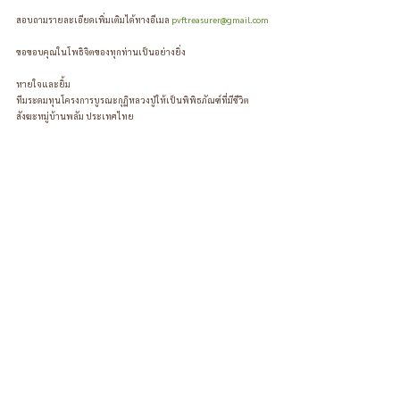
สอบถามรายละเอียดเพิ่มเติมได้ทางอีเมล 
pvftreasurer@gmail.com
ขอขอบคุณในโพธิจิตของทุกท่านเป็นอย่างยิ่ง
หายใจและยิ้ม
ทีมระดมทุนโครงการบูรณะกุฏิหลวงปู่ให้เป็นพิพิธภัณฑ์ที่มีชีวิต  
สังฆะหมู่บ้านพลัม ประเทศไทย