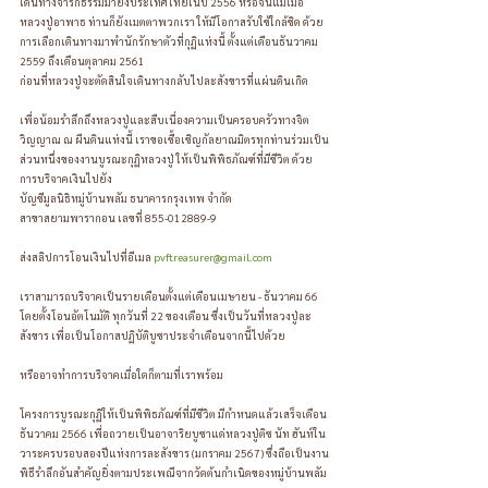
เดินทางจาริกธรรมมายังประเทศไทยในปี 2556 หรือจนแม้เมื่อ
หลวงปู่อาพาธ ท่านก็ยังเมตตาพวกเรา ให้มีโอกาสรับใช้ใกล้ชิด ด้วย
การเลือกเดินทางมาพำนักรักษาตัวที่กุฏิแห่งนี้ ตั้งแต่เดือนธันวาคม 
2559 ถึงเดือนตุลาคม 2561 
ก่อนที่หลวงปู่จะตัดสินใจเดินทางกลับไปละสังขารที่แผ่นดินเกิด 
เพื่อน้อมรำลึกถึงหลวงปู่และสืบเนื่องความเป็นครอบครัวทางจิต
วิญญาณ ณ ผืนดินแห่งนี้ เราขอเชื้อเชิญกัลยาณมิตรทุกท่านร่วมเป็น
ส่วนหนึ่งของงานบูรณะกุฏิหลวงปู่ ให้เป็นพิพิธภัณฑ์ที่มีชีวิต ด้วย
การบริจาคเงินไปยัง
บัญชีมูลนิธิหมู่บ้านพลัม ธนาคารกรุงเทพ จำกัด 
สาขาสยามพารากอน เลขที่ 855-012889-9
ส่งสลิปการโอนเงินไปที่อีเมล 
pvftreasurer@gmail.com
เราสามารถบริจาคเป็นรายเดือนตั้งแต่เดือนเมษายน - ธันวาคม 66 
โดยตั้งโอนอัตโนมัติ ทุกวันที่ 22 ของเดือน ซึ่งเป็นวันที่หลวงปู่ละ
สังขาร เพื่อเป็นโอกาสปฏิบัติบูชาประจำเดือนจากนี้ไปด้วย
หรืออาจทำการบริจาคเมื่อใดก็ตามที่เราพร้อม
โครงการบูรณะกุฏิให้เป็นพิพิธภัณฑ์ที่มีชีวิต มีกำหนดแล้วเสร็จเดือน
ธันวาคม 2566 เพื่อถวายเป็นอาจาริยบูชาแด่หลวงปู่ติช นัท ฮันห์ใน
วาระครบรอบสองปีแห่งการละสังขาร (มกราคม 2567) ซึ่งถือเป็นงาน
พิธีรำลึกอันสำคัญยิ่งตามประเพณีจากวัดต้นกำเนิดของหมู่บ้านพลัม