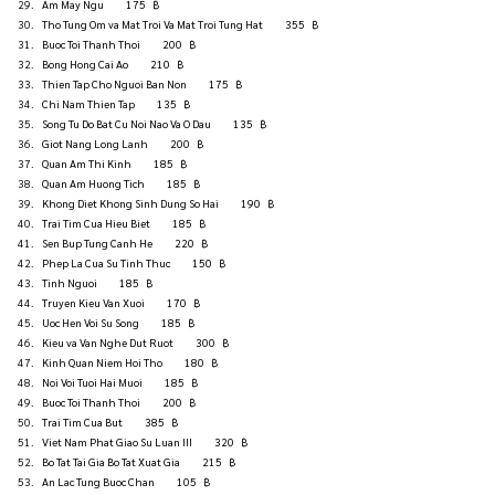
Am May Ngu          175   ฿
Tho Tung Om va Mat Troi Va Mat Troi Tung Hat          355   ฿
Buoc Toi Thanh Thoi          200   ฿
Bong Hong Cai Ao          210   ฿
Thien Tap Cho Nguoi Ban Non          175   ฿
Chi Nam Thien Tap          135   ฿
Song Tu Do Bat Cu Noi Nao Va O Dau          135   ฿
Giot Nang Long Lanh          200   ฿
Quan Am Thi Kinh          185   ฿
Quan Am Huong Tich          185   ฿
Khong Diet Khong Sinh Dung So Hai          190   ฿
Trai Tim Cua Hieu Biet          185   ฿
Sen Bup Tung Canh He          220   ฿
Phep La Cua Su Tinh Thuc          150   ฿
Tinh Nguoi          185   ฿
Truyen Kieu Van Xuoi          170   ฿
Uoc Hen Voi Su Song          185   ฿
Kieu va Van Nghe Dut Ruot          300   ฿
Kinh Quan Niem Hoi Tho          180   ฿
Noi Voi Tuoi Hai Muoi          185   ฿
Buoc Toi Thanh Thoi          200   ฿
Trai Tim Cua But          385   ฿
Viet Nam Phat Giao Su Luan III          320   ฿
Bo Tat Tai Gia Bo Tat Xuat Gia          215   ฿
An Lac Tung Buoc Chan          105   ฿