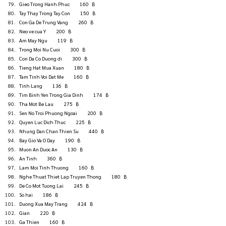
Gieo Trong Hanh Phuc          160   ฿
Tay Thay Trong Tay Con          150   ฿
Con Ga De Trung Vang          260   ฿
Neo ve cua Y          200   ฿
Am May Ngu          119   ฿
Trong Moi Nu Cuoi          300   ฿
Con Da Co Duong di          300   ฿
Tieng Hat Mua Xuan          180   ฿
Tam Tinh Voi Dat Me          160   ฿
Tinh Lang          136   ฿
Tim Binh Yen Trong Gia Dinh          174   ฿
Tha Mot Be Lau          275   ฿
Sen No Troi Phuong Ngoai          200   ฿
Quyen Luc Dich Thuc          225   ฿
Nhung Dan Chan Thien Su          440   ฿
Bay Gio Va O Day          190   ฿
Muon An Duoc An          130   ฿
An Tinh          360   ฿
Lam Moi Tinh Thuong          160   ฿
Nghe Thuat Thiet Lap Truyen Thong          180   ฿
De Co Mot Tuong Lai          245   ฿
So hai          186   ฿
Duong Xua May Trang          424   ฿
Gian          220   ฿
Ga Thien          160   ฿