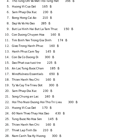
Tho Tung Om Va Mat Troi Tung Hat          356   ฿
Huong Vi Cua Dat          165   ฿
Sam Phap Dia Xuc          230   ฿
Bong Hong Cai Ao          210   ฿
Dap Vo Vo Ho Dao          285   ฿
But La Hinh Hai But La Tam Thuc          150   ฿
Con Duong Chuyen Hoa          160   ฿
Tim Binh Yen Trong Gia Dinh          174   ฿
Gieo Trong Hanh Phuc          160   ฿
Hanh Phuc Cam Tay          145   ฿
Con Da Co Duong Di          300   ฿
Dao Phat cua tuoi tre          225   ฿
An Lac Tung Buoc Chan          185   ฿
Mindfulness Essentials          650   ฿
Thien Hanh Yeu Chi          160   ฿
Ty Va Cay Tre Trieu Dot          300   ฿
Sam Phap Dia Xuc          230   ฿
Song Chung an Lac          240   ฿
Hoi Tho Nuoi Duong Hoi Tho Tri Lieu          300   ฿
Huong Vi Cua Dat          170   ฿
60 Nam Theo Thay Hoc Dao          430   ฿
Tung Buoc No Hoa Sen          145   ฿
Thien Hanh Yen Chi          160   ฿
Thiet Lap Tinh Do          210   ฿
Nam Canh Toa Ky Huong          300   ฿