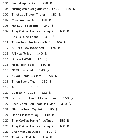
Sam Phap Dia Xuc          238   ฿
Nhung con duong dua ve nui thuu          225   ฿
Thiet Lap Truyen Thong          180   ฿
Muon An Duoc An          130   ฿
Hoi Dap Tu Trai Tim          240   ฿
Thay Co Giao Hanh Phuc Tap 2          160   ฿
Con Ca Dung Thong          300   ฿
Thien Su Va Em Be Nam Tuoi          200   ฿
KET NOI How To Connect          170   ฿
AN How To Eat          140   ฿
DI How To Walk          140   ฿
NHIN How To See          140   ฿
NGOI How To Sit          140   ฿
Su Van Hanh Cua Tam          195   ฿
Thien Buong Thu          132   ฿
An Tinh          360   ฿
Com Soi Nho Lua          222   ฿
But La Hinh Hai But La Tam Thuc          150   ฿
Cach Mang Lieu Phap Thu Gian          410   ฿
Nhat La Trong Tay But          180   ฿
Hanh Phuc cam Tay          145   ฿
Thay Co Giao Hanh Phuc Tap 1          185   ฿
Thay Co Giao Hanh Phuc Tap 2          160   ฿
Chon Mot Con Duong          130   ฿
Thiet Lap Tinh Do          210   ฿