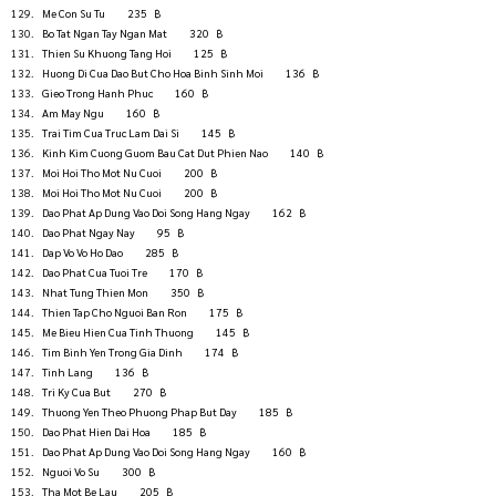
Me Con Su Tu          235   ฿
Bo Tat Ngan Tay Ngan Mat          320   ฿
Thien Su Khuong Tang Hoi          125   ฿
Huong Di Cua Dao But Cho Hoa Binh Sinh Moi          136   ฿
Gieo Trong Hanh Phuc          160   ฿
Am May Ngu          160   ฿
Trai Tim Cua Truc Lam Dai Si          145   ฿
Kinh Kim Cuong Guom Bau Cat Dut Phien Nao          140   ฿
Moi Hoi Tho Mot Nu Cuoi          200   ฿
Moi Hoi Tho Mot Nu Cuoi          200   ฿
Dao Phat Ap Dung Vao Doi Song Hang Ngay          162   ฿
Dao Phat Ngay Nay          95   ฿
Dap Vo Vo Ho Dao          285   ฿
Dao Phat Cua Tuoi Tre          170   ฿
Nhat Tung Thien Mon          350   ฿
Thien Tap Cho Nguoi Ban Ron          175   ฿
Me Bieu Hien Cua Tinh Thuong          145   ฿
Tim Binh Yen Trong Gia Dinh          174   ฿
Tinh Lang          136   ฿
Tri Ky Cua But          270   ฿
Thuong Yen Theo Phuong Phap But Day          185   ฿
Dao Phat Hien Dai Hoa          185   ฿
Dao Phat Ap Dung Vao Doi Song Hang Ngay          160   ฿
Nguoi Vo Su          300   ฿
Tha Mot Be Lau          205   ฿