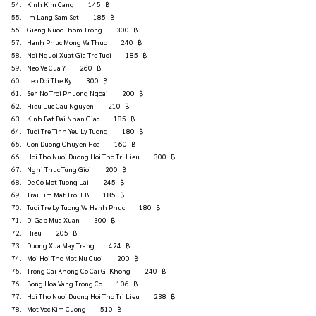
Kinh Kim Cang          145   ฿
Im Lang Sam Set          185   ฿
Gieng Nuoc Thom Trong          300   ฿
Hanh Phuc Mong Va Thuc          240   ฿
Noi Nguoi Xuat Gia Tre Tuoi          185   ฿
Neo Ve Cua Y          260   ฿
Leo Doi The Ky          300   ฿
Sen No Troi Phuong Ngoai          200   ฿
Hieu Luc Cau Nguyen          210   ฿
Kinh Bat Dai Nhan Giac          185   ฿
Tuoi Tre Tinh Yeu Ly Tuong          180   ฿
Con Duong Chuyen Hoa          160   ฿
Hoi Tho Nuoi Duong Hoi Tho Tri Lieu          300   ฿
Nghi Thuc Tung Gioi          200   ฿
De Co Mot Tuong Lai          245   ฿
Trai Tim Mat Troi LB          185   ฿
Tuoi Tre Ly Tuong Va Hanh Phuc          180   ฿
Di Gap Mua Xuan          300   ฿
Hieu          205   ฿
Duong Xua May Trang          424   ฿
Moi Hoi Tho Mot Nu Cuoi          200   ฿
Trong Cai Khong Co Cai Gi Khong          240   ฿
Bong Hoa Vang Trong Co          106   ฿
Hoi Tho Nuoi Duong Hoi Tho Tri Lieu          238   ฿
Mot Voc Kim Cuong          510   ฿