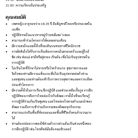
21:00 : ความเงียบอันประเสริฐ
คุณสมบัติ
เพศหญิง อายุระหว่าง 18-35 ปี ถือสัญชาติไทยหรือประเทศใน
เอเชีย
ปฏิบัติธรรมในแนวทางหมู่บ้านพลัมสม ่าเสมอ
สามารถเข้าร่วมโครงการได้ตลอดสามเดือน
มีความสนใจและตั้งใจที่จะเดินบนหนทางชีวิตนักบวช
การตัดสินใจได้รับการเห็นพ้องจากคนในครอบครัวและผู้ใกล้
ชิด เช่น พ่อแม่ สามีหรือคู่ครอง เป็นต้น เพื่อไม่เป็นอุปสรรคใน
การปฏิบัติ
ไม่เป็นโรคที่รักษาไม่หายหรือโรคร้ายแรง: สุขภาพกายและ
จิตใจของท่านมีความแข็งแรงเพื่อไม่เป็นอุปสรรคต่อตัวท่าน
และชุมชน และท่านต้องเข้ารับการตรวจสุขภาพและตรวจเลือด
ก่อนเข้าโครงการ
มีความตั้งใจในการเรียน ฝึกปฏิบัติ และช่วยเหลือเกื้อกูล การฝึก
ปฏิบัติของเราคือการไหลล่องไปกับสังฆะ เราตั้งใจที่จะเรียนรู้
การปฏิบัติร่วมกันเป็นชุมชน และไหลล่องไปตามคำแนะนำของ
สังฆะ รวมถึงการเข้าร่วมกิจกรรมของสังฆะทุกกิจกรรม
สามารถแบ่งปันพื้นที่ห้องนอนและพื้นที่ชีวิตกับคนจำนวนมาก
ได้
ท่านต้องปล่อยวางของใช้ส่วนตัวบางส่วนอันเป็นส่วนหนึ่งของ
การฝึกปฏิบัติ เช่น โทรศัพท์มือถือ คอมพิวเตอร์