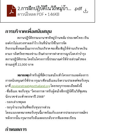
2.การฝึกปฏิบัติในวิถีหมู่บ้านพลัม
.pdf
ดาวน์โหลด PDF • 146KB
การบริจาคเพื่อสนับสนุน
	สถานปฏิบัติธรรมนานาชาติหมู่บ้านพลัม ประเทศไทย เป็น
องค์กรไม่แสวงหาผลกำไร เงินที่นำมาใช้ในการจัด
กิจกรรมทั้งหมดนั้นมาจากเงินบริจาค ขอเชื้อเชิญให้ท่านบริจาคเงิน
ตามก าลังศรัทธาของท่าน เป็นค่าอาหารค่าสาธารณูปโภค ค่าบำรุง
สถานปฏิบัติธรรม โดยในโครงการนี้ประมาณค่าใช้จ่ายส่วนตัวของ
ท่านอยู่ที่ 22,000 บาท
	หมายเหตุ
 สำหรับผู้ที่มีความสนใจเข้าโครงการและต้องการ
การสนับสนุนค่าใช้จ่าย กรุณาเขียนอีเมลแจ้งความประสงค์ขอรับทุน
มาที่
noviceretreat@pvthailand.org
 โดยระบุรายละเอียดดังนี้
- ชื่ออีเมล: ขอรับทุน “โครงการส าหรับผู้สนใจฝึกปฏิบัติในวิถีชุมชน
นักบวช ช่วงเข้าพรรษาปี 2568”
- บอกเล่าเหตุผล
- ระบุจำนวนเงินที่ขอรับทุนบางส่วน
โดยแนบจดหมายขอรับทุนนี้มาพร้อมกับเอกสารประกอบการสมัคร
หลังจากนั้น กรุณารอรับอีเมลตอบกลับจากทีมลงทะเบียน
กำหนดการ