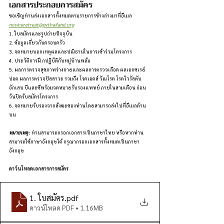
เอกสารประกอบการสมัคร
ขอเชิญท่านส่งเอกสารทั้งหมดตามรายการข้างล่างมาที่อีเมล
noviceretreat@pvthailand.org
1. ใบสมัครและรูปถ่ายปัจจุบัน
2. ข้อมูลเกี่ยวกับครอบครัว
3. จดหมายบอกเหตุผลและปณิธานในการเข้าร่วมโครงการ
4. ประวัติการฝึ กปฏิบัติกับหมู่บ้านพลัม
5. ผลการตรวจสุขภาพร่างกายและผลการตรวจเลือด ผลเอกซเรย์
ปอด ผลการตรวจปัสสาวะ รวมถึง โรคเอดส์ วัณโรค โรคไวรัสตับ
อักเสบ บีและซีพร้อมจดหมายรับรองแพทย์ ภายในสามเดือน ก่อน
วันปิดรับสมัครโครงการ
6. จดหมายรับรองจากสังฆะของท่านโดยสามารถส่งไปที่อีเมลด้าน
บน
หมายเหตุ 
:
 ท่านสามารถกรอกเอกสารเป็นภาษาไทย หรือหากท่าน
สามารถใช้ภาษาอังกฤษได้ กรุณากรอกเอกสารทั้งหมดเป็นภาษา
อังกฤษ
ดาว์นโหลดเอกสารการสมัคร
1. ใบสมัคร
.pdf
ดาวน์โหลด PDF • 1.16MB