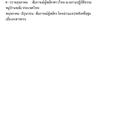
8 - 10 พฤษภาคม	: สัมภาษณ์ผู้สมัครชาวไทย ณ สถานปฏิบัติธรรม
หมู่บ้านพลัม ประเทศไทย
พฤษภาคม - มิถุนายน : สัมภาษณ์ผู้สมัคร โดยผ่านแอปพลิเคชั่นซูม 
เมื่อเอกสารครบ
มิถุนายน : ประกาศผลการรับสมัคร
26 กรกฎาคม : ผู้เข้าร่วมโครงการเดินทางถึงสถานปฏิบัติธรรม
นานาชาติหมู่บ้านพลัมประเทศไทย
27 กรกฎาคม : พิธีนับไม้ (เพื่อเข้าพรรษา)
28 กรกฎาคม : พิธีเข้าพรรษา
23 ตุลาคม : ผู้เข้าร่วมโครงการชาวต่างชาติเดินทางกลับ
24 ตุลาคม : พิธีออกพรรษาและผู้เข้าร่วมโครงการชาวไทยเดินทาง
กลับ
ท่านสามารถดาวน์โหลดใบสมัคร(ตามไฟล์แนบด้านล่างนี้) 
หรือ
สอบถามข้อมูลเพิ่มเติมได้ที่
noviceretreat@pvthailand.org
*ปิดรับสมัครวันที่ 10 มิถุนายน พ.ศ. 2569
ขอให้เพื่อนทุกท่านมีสันติสุขในใจ 
คณะนักบวชหมู่บ้านพลัม ผู้จัดงานโครงการหนทางแห่งความเข้าใจ
และความรัก
สถานปฏิบัติธรรมนานาชาติหมู่บ้านพลัม ประเทศไทย