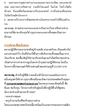
5.  ผลการตรวจสุขภาพร่างกายและผลการตรวจเลือด ผลเอกซเรย์
ปอด ผลการตรวจปัสสาวะ รวมถึงโรคเอดส์ วัณโรค โรคไวรัสตับ
อักเสบ บีและซีพร้อมจดหมายรับรองแพทย์ ภายในสามเดือนก่อน
วันปิดรับสมัครโครงการ
6.  จดหมายรับรองจากสังฆะของท่านโดยสามารถส่งไปที่อีเมลด้าน
บน
หมายเหตุ :
 ท่านสามารถกรอกเอกสารเป็นภาษาไทย หรือหากท่าน
สามารถใช้ภาษาอังกฤษได้ กรุณากรอกเอกสารทั้งหมดเป็นภาษา
อังกฤษ
การบริจาคเพื่อสนับสนุน
สถานปฏิบัติธรรมนานาชาติหมู่บ้านพลัม ประเทศไทย เป็นองค์กรไม่
แสวงหาผลกำไร เงินที่นำมาใช้ในการจัดกิจกรรมทั้งหมดนั้นมาจาก
เงินบริจาค  ขอเชื้อเชิญให้ท่านบริจาคเงินตามกำลังศรัทธาของท่าน 
เป็นค่าอาหาร ค่าสาธารณูปโภค ค่าบำรุงสถานปฏิบัติธรรม โดยใน
โครงการนี้ประมาณค่าใช้จ่ายส่วนตัวของท่านอยู่ที่ 22,000 บาท
หมายเหตุ:
 สำหรับผู้ที่มีความสนใจเข้าโครงการและต้องการการ
สนับสนุนค่าใช้จ่าย กรุณาเขียนอีเมลแจ้งความประสงค์ขอรับทุนมา
ที่ 
noviceretreat@pvthailand.org
 โดยระบุรายละเอียดดังนี้- ชื่อ
อีเมล: ขอรับทุน “โครงการสำหรับผู้สนใจฝึกปฏิบัติในวิถีชุมชน
นักบวช ช่วงเข้าพรรษาปี 
2569
”
- บอกเล่าเหตุผล
- ระบุจำนวนเงินที่ขอรับทุนบางส่วน
โดยแนบจดหมายขอรับทุนนี้มาพร้อมกับเอกสารประกอบการสมัคร 