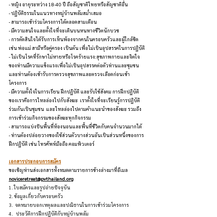
- หญิง อายุระหว่าง 18-40 ปี ถือสัญชาติไทยหรือสัญชาติอื่น
- ปฏิบัติธรรมในแนวทางหมู่บ้านพลัมสม่ำเสมอ
- สามารถเข้าร่วมโครงการได้ตลอดสามเดือน
- มีความสนใจและตั้งใจที่จะเดินบนหนทางชีวิตนักบวช
- การตัดสินใจได้รับการเห็นพ้องจากคนในครอบครัวและผู้ใกล้ชิด 
เช่น พ่อแม่ สามีหรือคู่ครอง เป็นต้น เพื่อไม่เป็นอุปสรรคในการปฏิบัติ
- ไม่เป็นโรคที่รักษาไม่หายหรือโรคร้ายแรง:สุขภาพกายและจิตใจ
ของท่านมีความแข็งแรงเพื่อไม่เป็นอุปสรรคต่อตัวท่านและชุมชน  
และท่านต้องเข้ารับการตรวจสุขภาพและตรวจเลือดก่อนเข้า
โครงการ
- มีความตั้งใจในการเรียน ฝึกปฏิบัติ และรับใช้สังคม การฝึกปฏิบัติ
ของเราคือการไหลล่องไปกับสังฆะ  เราตั้งใจที่จะเรียนรู้การปฏิบัติ
ร่วมกันเป็นชุมชน  และไหลล่องไปตามคำแนะนำของสังฆะ รวมถึง
การเข้าร่วมกิจกรรมของสังฆะทุกกิจกรรม
- สามารถแบ่งปันพื้นที่ห้องนอนและพื้นที่ชีวิตกับคนจำนวนมากได้
- ท่านต้องปล่อยวางของใช้ส่วนตัวบางส่วนอันเป็นส่วนหนึ่งของการ
ฝึกปฏิบัติ เช่น โทรศัพท์มือถือ คอมพิวเตอร์
เอกสารประกอบการสมัคร
ขอเชิญท่านส่งเอกสารทั้งหมดตามรายการข้างล่างมาที่อีเมล 
noviceretreat@pvthailand.org
1. ใบสมัครและรูปถ่ายปัจจุบัน
2. ข้อมูลเกี่ยวกับครอบครัว 
3.  จดหมายบอกเหตุผลและปณิธานในการเข้าร่วมโครงการ
4.   ประวัติการฝึกปฏิบัติกับหมู่บ้านพลัม