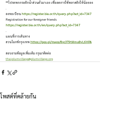
**โปรดพกกระติกน้ำส่วนตัวมาเอง เพื่อลดการใช้พลาสติกให้น้อยลง
.
ลงทะเบียน 
https://register.bia.or.th/query.php?act_id=7347
Registration for our foreigner friends 
https://register.bia.or.th/en/query.php?act_id=7347
.
แผนที่การเดินทาง
สวนโมกข์กรุงเทพ 
https://goo.gl/maps/8vc3T9tMmu8vL6HPA
สอบถามข้อมูลเพิ่มเติม กรุณาติดต่อ 
thaiplumvillage@plumvillage.org
โพสต์ที่คล้ายกัน