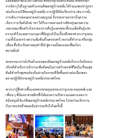
และสันติภาพในโลก ในครั้งนี้ พระภิกษุเจินฟับเหนี่ยม พระธรรมา
จารย์อาวุโสในฐานะตัวแทนสังฆะหมู่บ้านพลัม ได้ร่วมแสดงปาฐกถา
เช่นกัน ตามวิถีของหมู่บ้านพลัม การปฏิบัติอันเรียบง่าย เช่น การนั่ง 
การเดิน การผ่อนคลายอย่างสมบูรณ์ รับประทานอาหารในความ
เงียบ การเริ่มต้นใหม่ ฯลฯ ได้รับการผสานอย่างยืดหยุ่นตามความ
เหมาะสมเพื่อสร้างโอกาสแก่การตื่นรู้และหล่อเลี้ยงเมล็ดพันธุ์แห่ง
ความเข้าใจและความกรุณาที่มีอยู่แล้วในเบื้องลึกของพวกเราทุกคน 
รวมทั้งในระหว่างความสัมพันธ์ในครอบครัว สถานที่ทำงาน หรือกลุ่ม
เพื่อน ซึ่งนับเป็นสาระคุรค่าที่นำสู่ความมั่นคงและเชื่อมโยง
สมานฉันท์ 
พระธรรมาจารย์เป็นตัวแทนของสังฆะหมู่บ้านพลัมรับรางวัลอันทรง
เกียรติสำหรับการทำงานเพื่อสังคมในการสร้างสรรค์ชีวิตอันเปี่ยมสุข
สันติสำหรับชุมชนท้องถิ่นผ่านกิจกรรมที่จัดขึ้นอย่างต่อเนื่องของ
สถานปฏิบัติธรรมหมู่บ้านพลัมประเทศไทย
พวกเรารู้สึกซาบซึ้งและขอบพระคุณพระเถรานุเถระ คณะสงฆ์ และ
เพื่อน ๆ พี่น้องอาสาสมัครซึ่งได้มอบความรักความเมตตาและการ
สนับสนุนให้แก่สังฆะหมู่บ้านพลัมประเทศไทย โปรดร่วมเบิกบาน
กับภาพแห่งชั่วขณะอันน่าประทับใจในครั้งนี้