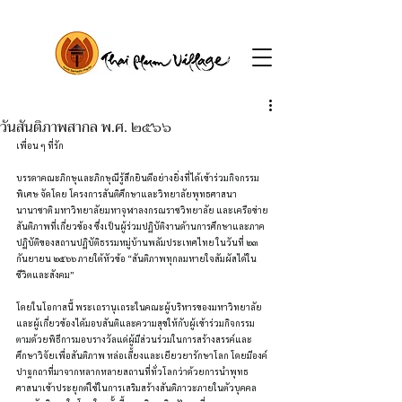
วันสันติภาพสากล พ.ศ. ๒๕๖๖
เพื่อน ๆ ที่รัก 
บรรดาคณะภิกษุและภิกษุณีรู้สึกยินดีอย่างยิ่งที่ได้เข้าร่วมกิจกรรม
พิเศษ จัดโดย โครงการสันติศึกษาและวิทยาลัยพุทธศาสนา
นานาชาติ มหาวิทยาลัยมหาจุฬาลงกรณราชวิทยาลัย และเครือข่าย
สันติภาพที่เกี่ยวข้อง ซึ่งเป็นผู้ร่วมปฏิบัติงานด้านการศึกษาและภาค
ปฏิบัติของสถานปฏิบัติธรรมหมู่บ้านพลัมประเทศไทย ในวันที่ ๒๓ 
กันยายน ๒๕๖๖ ภายใต้หัวข้อ “สันติภาพทุกลมหายใจสัมผัสได้ใน
ชีวิตและสังคม” 
โดยในโอกาสนี้ พระเถรานุเถระในคณะผู้บริหารของมหาวิทยาลัย
และผู้เกี่ยวข้องได้มอบสันติและความสุขให้กับผู้เข้าร่วมกิจกรรม 
ตามด้วยพิธีการมอบรางวัลแด่ผู้มีส่วนร่วมในการสร้างสรรค์และ
ศึกษาวิจัยเพื่อสันติภาพ หล่อเลี้ยงและเยียวยารักษาโลก โดยมีองค์
ปาฐกถาที่มาจากหลากหลายสถานที่ทั่วโลกว่าด้วยการนำพุทธ
ศาสนาเข้าประยุกต์ใช้ในการเสริมสร้างสันติภาวะภายในตัวบุคคล