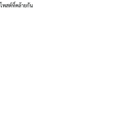
โพสต์ที่คล้ายกัน
ติดตามหมู่บ้านพลัม
EN/TH