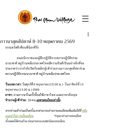
ภาวนาสุดสัปดาห์ 8-10 พฤษภาคม 2569
ธรรมสวัสดีเพื่อนพี่น้องที่รัก
	คณะนักบวชและผู้ฝึกปฏิบัติจากสถานปฏิบัติธรรม
นานาชาติ หมู่บ้านพลัมประเทศไทยมีความยินดีเป็นอย่างยิ่งที่จะ
ประกาศว่าเรากำลังเปิดรับสมัครผู้เข้าร่วมงานภาวนาสุดสัปดาห์
 ณ 
สถานปฏิบัติธรรมนานาชาติ หมู่บ้านพลัมประเทศไทย
วันและเวลา:
 วันศุกร์ที่ 
8 พฤษภาคม
 (15.00 น.) - 
วันอาทิตย์ที่ 10  
พฤษภาคม 
(13.00 น.) 2569
ภาษา:
 งานภาวนาในครั้งนี้จะใช้ภาษาไทย และภาษาอังกฤษ
จำนวนผู้เข้าร่วม:
  20 คน 
เฉพาะคนไทยเท่านั้น
หากท่านเข้าร่วมเป็นครั้งแรกสามารถอ่านรายละเอียดเพิ่มเติมได้ที่ 
คู่มือ
แนะนำในการเยี่ยมเยียน
                      *กรุณาอ่านรายละเอียด
ทั้งหมดให้ครบถ้วน ก่อนกรอกแบบฟอร์มลงทะเบียน