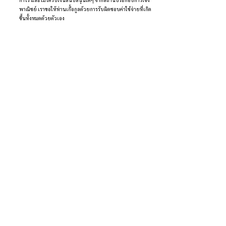
พาณิชย์ เราขอให้ท่านเกื้อกูลด้วยการรับผิดชอบค่าใช้จ่ายที่เกิด
ขึ้นทั้งหมดด้วยตัวเอง
หากท่านมีคำถามหรือข้อสงสัยใดๆ เกี่ยวกับการเข้าร่วมงานภาวนา
หรือกิจกรรมอื่นๆ ของสถานปฏิบัติธรรมฯ โปรดติดต่อเราได้ที่อีเมล 
retreat@pvthailand.org
ขอให้ท่านมีความสุขและเบิกบานตลอดงานภาวนา
 ด้วยลมหายใจและรอยยิ้ม
ทีมลงทะเบียน หมู่บ้านพลัมประเทศไทย
โพสต์ที่คล้ายกัน