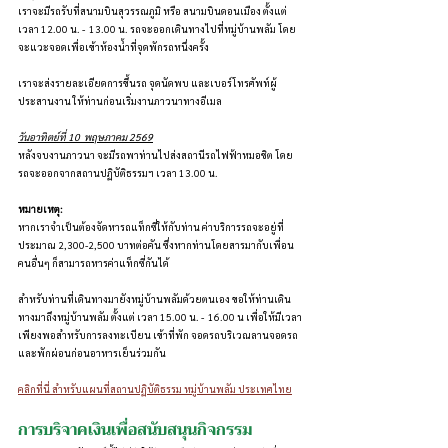
เราจะมีรถรับที่สนามบินสุวรรณภูมิ หรือ สนามบินดอนเมือง ตั้งแต่ 
เวลา 12.00 น. -  13.00 น. รถจะออกเดินทางไปที่หมู่บ้านพลัม โดย
จะแวะจอดเพื่อเข้าห้องน้ำที่จุดพักรถหนึ่งครั้ง
เราจะส่งรายละเอียดการขึ้นรถ จุดนัดพบ และเบอร์โทรศัพท์ผู้
ประสานงาน ให้ท่านก่อนเริ่มงานภาวนาทางอีเมล
วันอาทิตย์ที่ 10  พฤษภาคม 2569
หลังจบงานภาวนา จะมีรถพาท่านไปส่งสถานีรถไฟฟ้าหมอชิต โดย
รถจะออกจากสถานปฏิบัติธรรมฯ เวลา 13.00 น.
หมายเหตุ:
หากเราจำเป็นต้องจัดหารถแท็กซี่ให้กับท่าน ค่าบริการรถจะอยู่ที่
ประมาณ 2,300-2,500 บาทต่อคัน ซึ่งหากท่านโดยสารมากับเพื่อน
คนอื่นๆ ก็สามารถหารค่าแท็กซี่กันได้
สำหรับท่านที่เดินทางมายังหมู่บ้านพลัมด้วยตนเอง ขอให้ท่านเดิน
ทางมาถึงหมู่บ้านพลัม ตั้งแต่ เวลา 
15.00 น. -  16.00 น เพื่อให้มีเวลา
เพียงพอสำหรับการลงทะเบียน เข้าที่พัก จอดรถบริเวณลานจอดรถ 
และพักผ่อนก่อนอาหารเย็นร่วมกัน
คลิกที่นี่ สำหรับแผนที่สถานปฏิบัติธรรม หมู่บ้านพลัม ประเทศไทย
การบริจาคเงินเพื่อสนับสนุนกิจกรรม