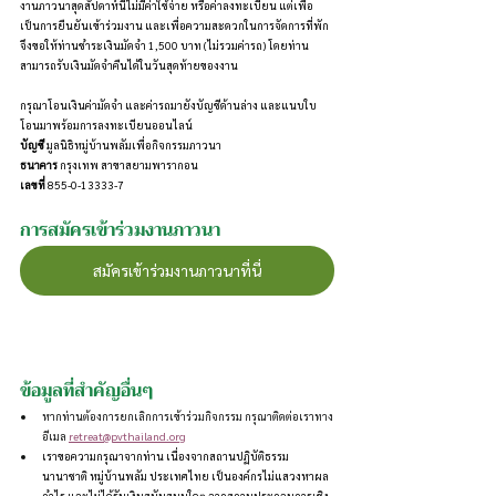
งานภาวนาสุดสัปดาห์นี้ไม่มีค่าใช้จ่าย หรือค่าลงทะเบียน แต่เพื่อ
เป็นการยืนยันเข้าร่วมงาน และเพื่อความสะดวกในการจัดการที่พัก 
จึงขอให้ท่านชำระเงินมัดจำ 1,500 บาท (ไม่รวมค่ารถ) โดยท่าน
สามารถรับเงินมัดจำคืนได้ในวันสุดท้ายของงาน
กรุณาโอนเงินค่ามัดจำ และค่ารถมายังบัญชีด้านล่าง และแนบใบ
โอนมาพร้อมการลงทะเบียนออนไลน์
บัญชี 
มูลนิธิหมู่บ้านพลัมเพื่อกิจกรรมภาวนา
ธนาคาร 
กรุงเทพ สาขาสยามพารากอน
เลขที่
 855-0-13333-7
การสมัครเข้าร่วมงานภาวนา
สมัครเข้าร่วมงานภาวนาที่นี่
ข้อมูลที่สำคัญอื่นๆ
หากท่านต้องการยกเลิกการเข้าร่วมกิจกรรม กรุณาติดต่อเราทาง
อีเมล 
retreat@pvthailand.org
เราขอความกรุณาจากท่าน เนื่องจากสถานปฏิบัติธรรม
นานาชาติ หมู่บ้านพลัม ประเทศไทย เป็นองค์กรไม่แสวงหาผล
กำไร และไม่ได้รับเงินสนับสนุนใดๆ จากสถานประกอบการเชิง