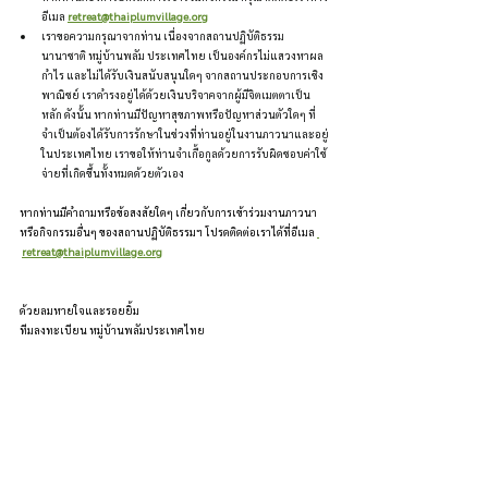
อีเมล 
retreat@thaiplumvillage.org
เราขอความกรุณาจากท่าน เนื่องจากสถานปฏิบัติธรรม
นานาชาติ หมู่บ้านพลัม ประเทศไทย เป็นองค์กรไม่แสวงหาผล
กำไร และไม่ได้รับเงินสนับสนุนใดๆ จากสถานประกอบการเชิง
พาณิชย์ เราดำรงอยู่ได้ด้วยเงินบริจาคจากผู้มีจิตเมตตาเป็น
หลัก ดังนั้น หากท่านมีปัญหาสุขภาพหรือปัญหาส่วนตัวใดๆ ที่
จำเป็นต้องได้รับการรักษาในช่วงที่ท่านอยู่ในงานภาวนาและอยู่
ในประเทศไทย เราขอให้ท่านจำเกื้อกูลด้วยการรับผิดชอบค่าใช้
จ่ายที่เกิดขึ้นทั้งหมดด้วยตัวเอง
หากท่านมีคำถามหรือข้อสงสัยใดๆ เกี่ยวกับการเข้าร่วมงานภาวนา
หรือกิจกรรมอื่นๆ ของสถานปฏิบัติธรรมฯ โปรดติดต่อเราได้ที่อีเมล 
retreat@thaiplumvillage.org
ด้วยลมหายใจและรอยยิ้ม
ทีมลงทะเบียน หมู่บ้านพลัมประเทศไทย