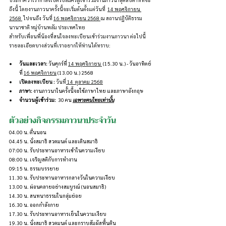
ถึงนี้ โดยงานภาวนาครั้งนี้จะเริ่มต้นตั้งแต่วันที่  
14 พฤศจิกายน 
2568 
 ไปจนถึง วันที่ 
16 พฤศจิกายน 2568 
ณ สถานปฏิบัติธรรม
นานาชาติ หมู่บ้านพลัม ประเทศไทย
สำหรับเพื่อนพี่น้องที่สนใจลงทะเบียนเข้าร่วมงานภาวนา ต่อไปนี้
รายละเอียดบางส่วนที่เราอยากให้ท่านได้ทราบ:
วันและเวลา:
 วันศุกร์ที่ 
14 พฤศจิกายน 
 (15.30 น.) - วันอาทิตย์
ที่ 
16 พฤศจิกายน
 (13.00 น.) 2568
เปิดลงทะเบียน : 
วันที่
 14  ตุลาคม 2568
ภาษา:
 งานภาวนาในครั้งนี้จะใช้ภาษาไทย และภาษาอังกฤษ
จำนวนผู้เข้าร่วม:
  30 คน 
เฉพาะคนไทยเท่านั้น
ตัวอย่างกิจกรรมภาวนาประจำวัน
04.00 น. ตื่นนอน
04.45 น. นั่งสมาธิ สวดมนต์ และเดินสมาธิ
07:00 น. รับประทานอาหารเช้าในความเงียบ
08:00 น. เจริญสติกับการทำงาน
09:15 น. ธรรมบรรยาย
11.30 น. รับประทานอาหารกลางวันในความเงียบ
13.00 น. ผ่อนคลายอย่างสมบูรณ์ (นอนสมาธิ)
14.30 น. สนทนาธรรมในกลุ่มย่อย 
16.30 น. ออกกำลังกาย
17.30 น. รับประทานอาหารเย็นในความเงียบ
19.30 น. นั่งสมาธิ สวดมนต์ และกราบสัมผัสพื้นดิน