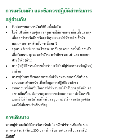
การเตรียมตัว และข้อควรปฏิบัติสำหรับการ
อยู่ร่วมกัน
รับประทานอาหารมังสวิรัติ 3 มื้อต่อวัน
ไม่จำเป็นต้องสวมชุดขาว กรุณางดใส่กางเกงขาสั้น เสื้อแขนกุด 
เสื้อคอกว้างหรือลึก หรือชุดรัดรูป แนะนำให้สวมใส่เสื้อผ้า
หลวมๆ สบายๆ สำหรับการนั่งสมาธิ
กรุณาเตรียมร่ม หมวก ไฟฉาย ยากันยุง กระบอกน้ำดื่มส่วนตัว 
เสื้อกันหนาว ถุงนอน (ถ้ามี) รองเท้ากีฬา รองเท้าแตะ และยา
ประจำตัว (ถ้ามี)
หากผู้ปฏิบัติธรรมมีอายุต่ำกว่า 18 ปีต้องมีผู้ปกครอง หรือผู้ใหญ่
มาด้วย
ทางหมู่บ้านพลัมขอความร่วมมือให้ทุกท่านจอดรถไว้บริเวณ
ลานจอดรถด้านหน้า เพื่อเกื้อกูลการปฏิบัติของสังฆะ
งานภาวนานี้ถือเป็นโอกาสที่ดีที่ท่านจะได้กลับมาอยู่กับตัวเอง
อย่างเต็มเปี่ยม ตัดความวุ่นวายจากโลกภายนอก ดังนั้นเราจึง
แนะนำให้ท่านปิดโทรศัพท์ และอุปกรณ์อิเล็กทรอนิกทุกชนิด 
และใช้เมื่อยามจำเป็นจริงๆ
การเดินทาง
ทางหมู่บ้านพลัมได้มีการจัดรถรับส่ง โดยมีค่าใช้จ่ายเพิ่มเติม 600 
บาทต่อเที่ยว (หรือ 1,200 บาท สำหรับการเดินทางไปและกลับ)
วันศุกร์