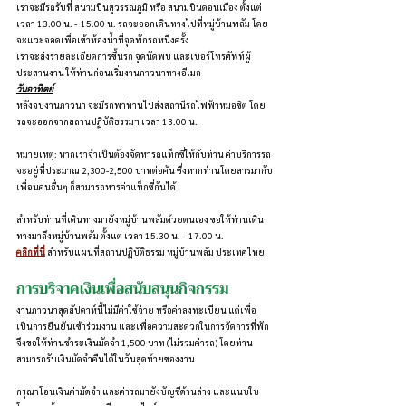
เราจะมีรถรับที่ สนามบินสุวรรณภูมิ หรือ สนามบินดอนเมือง ตั้งแต่ 
เวลา 13.00 น. -  15.00 น. รถจะออกเดินทางไปที่หมู่บ้านพลัม โดย
จะแวะจอดเพื่อเข้าห้องน้ำที่จุดพักรถหนึ่งครั้ง
เราจะส่งรายละเอียดการขึ้นรถ จุดนัดพบ และเบอร์โทรศัพท์ผู้
ประสานงาน ให้ท่านก่อนเริ่มงานภาวนาทางอีเมล
วันอาทิตย์
หลังจบงานภาวนา จะมีรถพาท่านไปส่งสถานีรถไฟฟ้าหมอชิต โดย
รถจะออกจากสถานปฏิบัติธรรมฯ เวลา 13.00 น.
หมายเหตุ: หากเราจำเป็นต้องจัดหารถแท็กซี่ให้กับท่าน ค่าบริการรถ
จะอยู่ที่ประมาณ 2,300-2,500 บาทต่อคัน ซึ่งหากท่านโดยสารมากับ
เพื่อนคนอื่นๆ ก็สามารถหารค่าแท็กซี่กันได้
สำหรับท่านที่เดินทางมายังหมู่บ้านพลัมด้วยตนเอง ขอให้ท่านเดิน
ทางมาถึงหมู่บ้านพลัม ตั้งแต่ เวลา 15.30 น. -  17.00 น.
คลิกที่นี่
 สำหรับแผนที่สถานปฏิบัติธรรม หมู่บ้านพลัม ประเทศไทย
การบริจาคเงินเพื่อสนับสนุนกิจกรรม
งานภาวนาสุดสัปดาห์นี้ไม่มีค่าใช้จ่าย หรือค่าลงทะเบียน แต่เพื่อ
เป็นการยืนยันเข้าร่วมงาน และเพื่อความสะดวกในการจัดการที่พัก 
จึงขอให้ท่านชำระเงินมัดจำ 1,500 บาท (ไม่รวมค่ารถ) โดยท่าน
สามารถรับเงินมัดจำคืนได้ในวันสุดท้ายของงาน
กรุณาโอนเงินค่ามัดจำ และค่ารถมายังบัญชีด้านล่าง และแนบใบ