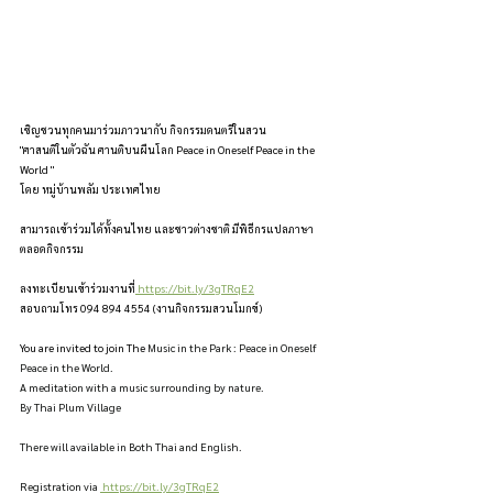
เชิญชวนทุกคนมาร่วมภาวนากับ กิจกรรมดนตรีในสวน 
"ศาสนติในตัวฉัน ศานติบนผืนโลก Peace in Oneself Peace in the 
World "
โดย หมู่บ้านพลัม ประเทศไทย
สามารถเข้าร่วมได้ทั้งคนไทย และชาวต่างชาติ มีพิธีกรแปลภาษา
ตลอดกิจกรรม
ลงทะเบียนเข้าร่วมงานที่
https://bit.ly/3gTRqE2
สอบถามโทร 094 894 4554 (งานกิจกรรมสวนโมกข์)
You are invited to join The 
Music in the Park : Peace in Oneself 
Peace in the World.
A meditation with a music surrounding by nature. 
By Thai Plum Village 
There will available in Both Thai and English.
Registration via 
https://bit.ly/3gTRqE2